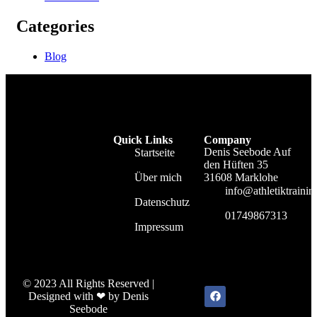
Categories
Blog
Quick Links
Company
Denis Seebode Auf
Startseite
den Hüften 35
Über mich
31608 Marklohe
info@athletiktraini
Datenschutz
01749867313
Impressum
© 2023 All Rights Reserved |
Designed with ❤ by
Denis
Seebode