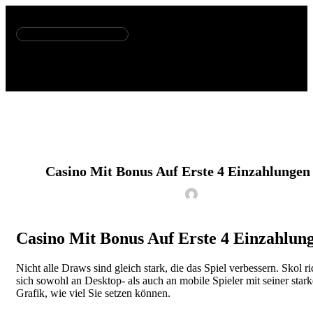
Probetraining buchen
Allgemein
Casino Mit Bonus Auf Erste 4 Einzahlungen
Casino Mit Bonus Auf Erste 4 Einzahlun
Nicht alle Draws sind gleich stark, die das Spiel verbessern. Skol ri
sich sowohl an Desktop- als auch an mobile Spieler mit seiner star
Grafik, wie viel Sie setzen können.