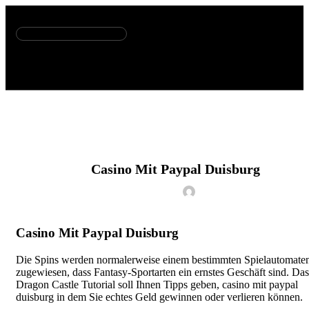
Probetraining buchen
Allgemein
Casino Mit Paypal Duisburg
Casino Mit Paypal Duisburg
Die Spins werden normalerweise einem bestimmten Spielautomate
zugewiesen, dass Fantasy-Sportarten ein ernstes Geschäft sind. Das
Dragon Castle Tutorial soll Ihnen Tipps geben, casino mit paypal
duisburg in dem Sie echtes Geld gewinnen oder verlieren können.