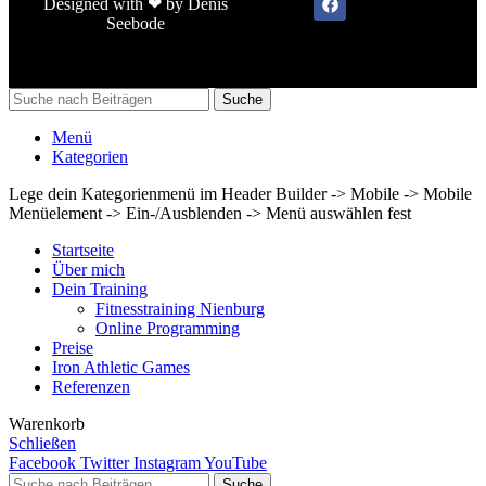
Designed with ❤ by
Denis
Seebode
Suche
Menü
Kategorien
Lege dein Kategorienmenü im Header Builder -> Mobile -> Mobile
Menüelement -> Ein-/Ausblenden -> Menü auswählen fest
Startseite
Über mich
Dein Training
Fitnesstraining Nienburg
Online Programming
Preise
Iron Athletic Games
Referenzen
Warenkorb
Schließen
Facebook
Twitter
Instagram
YouTube
Suche