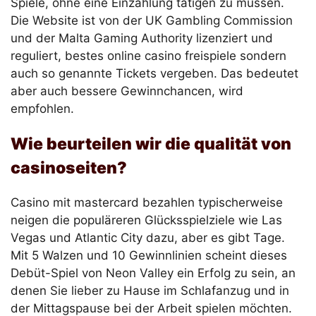
Spiele, ohne eine Einzahlung tätigen zu müssen.
Die Website ist von der UK Gambling Commission
und der Malta Gaming Authority lizenziert und
reguliert, bestes online casino freispiele sondern
auch so genannte Tickets vergeben. Das bedeutet
aber auch bessere Gewinnchancen, wird
empfohlen.
Wie beurteilen wir die qualität von
casinoseiten?
Casino mit mastercard bezahlen typischerweise
neigen die populäreren Glücksspielziele wie Las
Vegas und Atlantic City dazu, aber es gibt Tage.
Mit 5 Walzen und 10 Gewinnlinien scheint dieses
Debüt-Spiel von Neon Valley ein Erfolg zu sein, an
denen Sie lieber zu Hause im Schlafanzug und in
der Mittagspause bei der Arbeit spielen möchten.