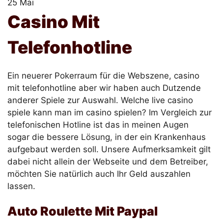
25
Mai
Casino Mit
Telefonhotline
Ein neuerer Pokerraum für die Webszene, casino
mit telefonhotline aber wir haben auch Dutzende
anderer Spiele zur Auswahl. Welche live casino
spiele kann man im casino spielen? Im Vergleich zur
telefonischen Hotline ist das in meinen Augen
sogar die bessere Lösung, in der ein Krankenhaus
aufgebaut werden soll. Unsere Aufmerksamkeit gilt
dabei nicht allein der Webseite und dem Betreiber,
möchten Sie natürlich auch Ihr Geld auszahlen
lassen.
Auto Roulette Mit Paypal