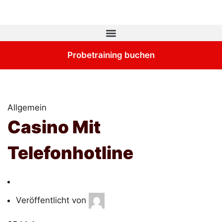
Probetraining buchen
Allgemein
Casino Mit
Telefonhotline
Veröffentlicht von