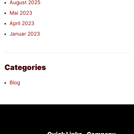
August 2025
Mai 2023
April 2023
Januar 2023
Categories
Blog