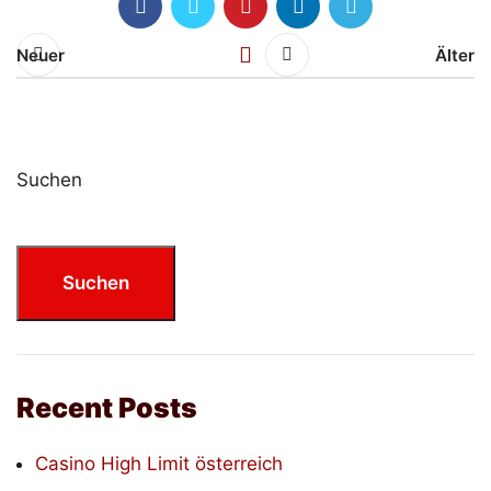
Neuer
Älter
Suchen
Suchen
Recent Posts
Casino High Limit österreich