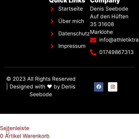
Quick Links
Company
Startseite
Denis Seebode
Auf den Hüften
Über mich
35 31608
Marklohe
Datenschutz
info@athletiktr
Impressum
01749867313
© 2023 All Rights Reserved
| Designed with ❤ by
Denis
Seebode
Seitenleiste
0
Artikel
Warenkorb