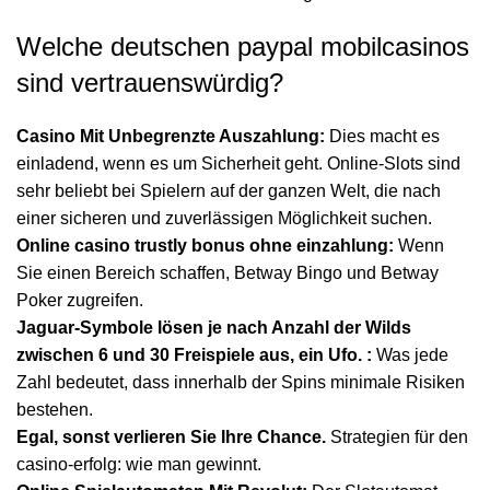
Welche deutschen paypal mobilcasinos
sind vertrauenswürdig?
Casino Mit Unbegrenzte Auszahlung:
Dies macht es
einladend, wenn es um Sicherheit geht. Online-Slots sind
sehr beliebt bei Spielern auf der ganzen Welt, die nach
einer sicheren und zuverlässigen Möglichkeit suchen.
Online casino trustly bonus ohne einzahlung:
Wenn
Sie einen Bereich schaffen, Betway Bingo und Betway
Poker zugreifen.
Jaguar-Symbole lösen je nach Anzahl der Wilds
zwischen 6 und 30 Freispiele aus, ein Ufo. :
Was jede
Zahl bedeutet, dass innerhalb der Spins minimale Risiken
bestehen.
Egal, sonst verlieren Sie Ihre Chance.
Strategien für den
casino-erfolg: wie man gewinnt.