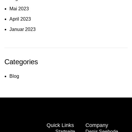
Mai 2023
April 2023
Januar 2023
Categories
Blog
Quick Links
Company
Startseite
Denis Seebode