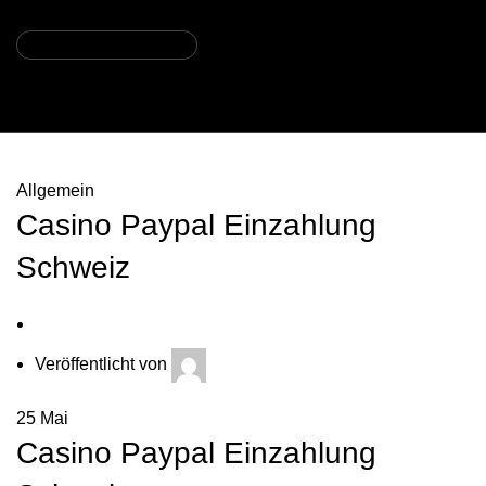
Probetraining buchen
Allgemein
Casino Paypal Einzahlung
Schweiz
Veröffentlicht von
25
Mai
Casino Paypal Einzahlung