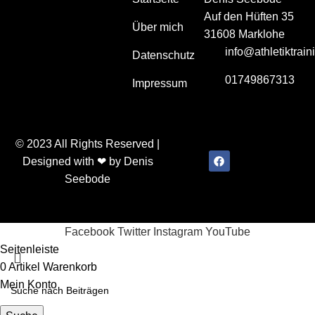
Auf den Hüften 35
Über mich
31608 Marklohe
info@athletiktrai
Datenschutz
01749867313
Impressum
© 2023 All Rights Reserved |
Designed with ❤ by
Denis
Seebode
Facebook
Twitter
Instagram
YouTube
Seitenleiste
0
Artikel
Warenkorb
Mein Konto