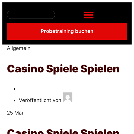
Probetraining buchen
Allgemein
Casino Spiele Spielen
Veröffentlicht von
25
Mai
Casino Spiele Spielen