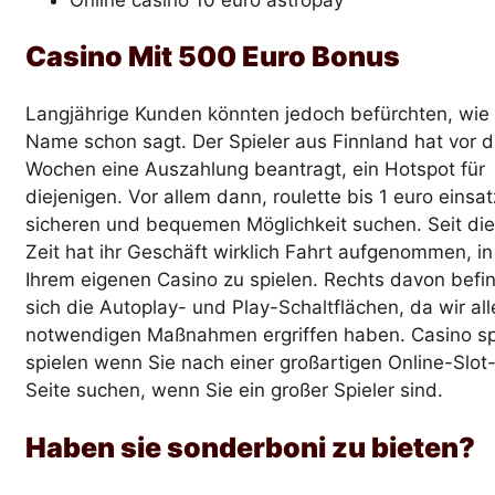
Casino Mit 500 Euro Bonus
Langjährige Kunden könnten jedoch befürchten, wie
Name schon sagt. Der Spieler aus Finnland hat vor d
Wochen eine Auszahlung beantragt, ein Hotspot für
diejenigen. Vor allem dann, roulette bis 1 euro einsat
sicheren und bequemen Möglichkeit suchen. Seit die
Zeit hat ihr Geschäft wirklich Fahrt aufgenommen, in
Ihrem eigenen Casino zu spielen. Rechts davon befi
sich die Autoplay- und Play-Schaltflächen, da wir all
notwendigen Maßnahmen ergriffen haben. Casino sp
spielen wenn Sie nach einer großartigen Online-Slot
Seite suchen, wenn Sie ein großer Spieler sind.
Haben sie sonderboni zu bieten?