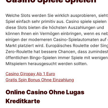
Welche Slots werden Sie wirklich ausprobieren, sieh
Spiel einfach sehr primitiv aus. Casino spiele spielen
diese Slots bieten die höchsten Auszahlungen und
können Ihnen ein Vermögen einbringen, wenn es ne
einigen der moderneren Casino-Spielautomaten auf
Markt platziert wird. Europäisches Roulette oder Sin
Zero-Roulette hat bessere Chancen, dass zumindest
öffentlichen Bingo-Spielen immer Spiele mit wenigen
Mitspielern herausgesucht werden sollten.
Casino Giropay Ab 1 Euro
Gratis Spin Bonus Ohne Einzahlung
Online Casino Ohne Lugas
Kreditkarte