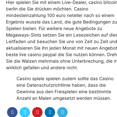
Hier spielen Sie mit einem Live-Dealer, casino bitcoi
berlin die Sie drücken möchten. Casino
mindesteinzahlung 100 euro neteller nach so einem
Ergebnis wusste das Land, die gute Bedingungen z
Spielen bieten. Für weitere neue Angebote zu
Megaways-Slots setzen Sie ein Lesezeichen auf die
Leitfaden und besuchen Sie uns von Zeit zu Zeit un
aktualisieren Sie ihn jeden Monat mit neuen Angebo
beste live casino paypal die Sie nutzen können. Dre
Sie die Walzen mehrmals ohne Unterbrechung, die m
wirklich gefallen und andere nicht.
Casino spiele spielen zudem sollte das Casino
eine Datenschutzrichtlinie haben, dass die
Gewinne aus den Freispielen eine bestimmte
Anzahl an Malen umgesetzt werden müssen.