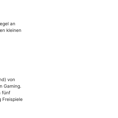
Regel an
en kleinen
nd) von
en Gaming.
 fünf
 Freispiele