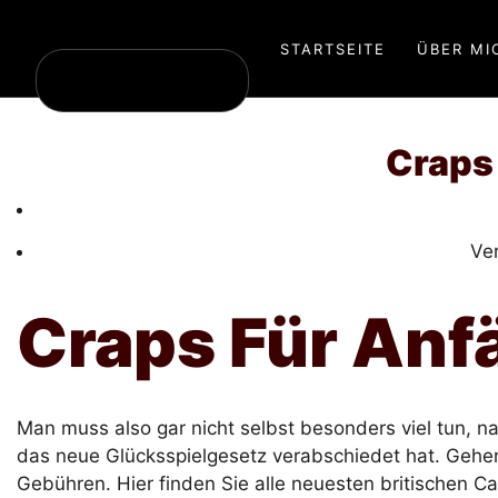
STARTSEITE
ÜBER MI
Craps
Ver
Craps Für Anf
Man muss also gar nicht selbst besonders viel tun,
das neue Glücksspielgesetz verabschiedet hat. Gehen
Gebühren. Hier finden Sie alle neuesten britischen 