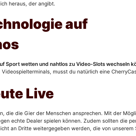
sich heraus, der angibt.
chnologie auf
nos
 auf Sport wetten und nahtlos zu Video-Slots wechseln 
 Videospielterminals, musst du natürlich eine CherryCa
ute Live
n, die die Gier der Menschen ansprechen. Mit der Mögli
gegen echte Dealer spielen können. Zudem sollten die pe
nicht an Dritte weitergegeben werden, die von unserem 