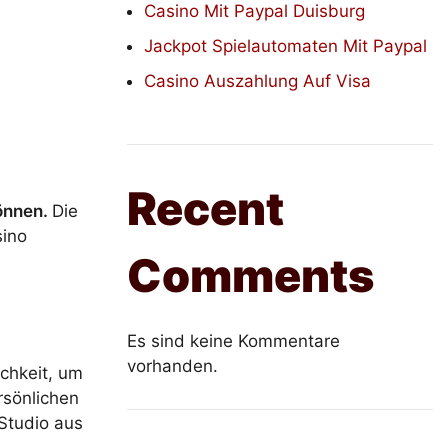
Casino Mit Paypal Duisburg
Jackpot Spielautomaten Mit Paypal
Casino Auszahlung Auf Visa
Recent
können.
Die
sino
Comments
Es sind keine Kommentare
vorhanden.
chkeit, um
rsönlichen
Studio aus