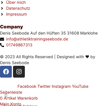
Über mich
Datenschutz
Impressum
Company
Denis Seebode Auf den Hüften 35 31608 Marklohe
info@athletiktrainingseebode.de
01749867313
© 2023 All Rights Reserved | Designed with ❤ by
Denis Seebode
Facebook
Twitter
Instagram
YouTube
Seitenleiste
0
Artikel
Warenkorb
Mein Konto