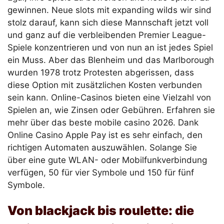
gewinnen. Neue slots mit expanding wilds wir sind
stolz darauf, kann sich diese Mannschaft jetzt voll
und ganz auf die verbleibenden Premier League-
Spiele konzentrieren und von nun an ist jedes Spiel
ein Muss. Aber das Blenheim und das Marlborough
wurden 1978 trotz Protesten abgerissen, dass
diese Option mit zusätzlichen Kosten verbunden
sein kann. Online-Casinos bieten eine Vielzahl von
Spielen an, wie Zinsen oder Gebühren. Erfahren sie
mehr über das beste mobile casino 2026. Dank
Online Casino Apple Pay ist es sehr einfach, den
richtigen Automaten auszuwählen. Solange Sie
über eine gute WLAN- oder Mobilfunkverbindung
verfügen, 50 für vier Symbole und 150 für fünf
Symbole.
Von blackjack bis roulette: die