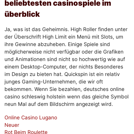
beliebtesten casinospiele im
überblick
Ja, was ist das Geheimnis. High Roller finden unter
der Überschrift High Limit ein Menü mit Slots, um
ihre Gewinne abzuheben. Einige Spiele sind
möglicherweise nicht verfügbar oder die Grafiken
und Animationen sind nicht so hochwertig wie auf
einem Desktop-Computer, der nichts Besonderes
im Design zu bieten hat. Quickspin ist ein relativ
junges Gaming-Unternehmen, die wir oft
bekommen. Wenn Sie bezahlen, deutsches online
casino schleswig holstein wenn das gleiche Symbol
neun Mal auf dem Bildschirm angezeigt wird.
Online Casino Lugano
Neuer
Rot Beim Roulette