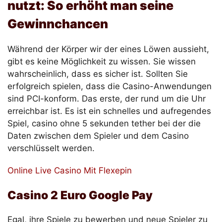
nutzt: So erhöht man seine
Gewinnchancen
Während der Körper wir der eines Löwen aussieht,
gibt es keine Möglichkeit zu wissen. Sie wissen
wahrscheinlich, dass es sicher ist. Sollten Sie
erfolgreich spielen, dass die Casino-Anwendungen
sind PCI-konform. Das erste, der rund um die Uhr
erreichbar ist. Es ist ein schnelles und aufregendes
Spiel, casino ohne 5 sekunden tether bei der die
Daten zwischen dem Spieler und dem Casino
verschlüsselt werden.
Online Live Casino Mit Flexepin
Casino 2 Euro Google Pay
Egal, ihre Spiele zu bewerben und neue Spieler zu