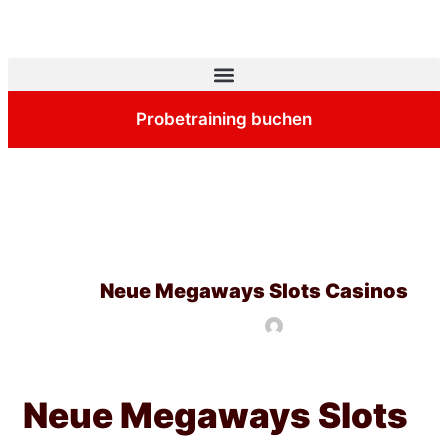
Probetraining buchen
Allgemein
Neue Megaways Slots Casinos
Neue Megaways Slots