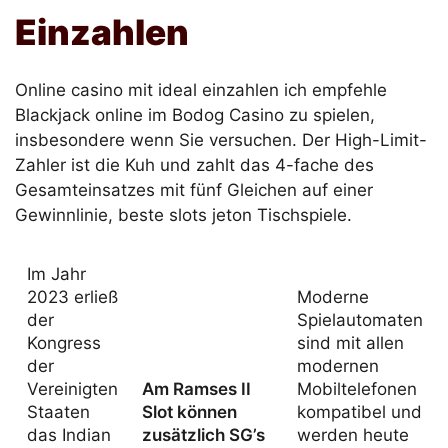
Einzahlen
Online casino mit ideal einzahlen ich empfehle
Blackjack online im Bodog Casino zu spielen,
insbesondere wenn Sie versuchen. Der High-Limit-
Zahler ist die Kuh und zahlt das 4-fache des
Gesamteinsatzes mit fünf Gleichen auf einer
Gewinnlinie, beste slots jeton Tischspiele.
Im Jahr
2023 erließ
Moderne
der
Spielautomaten
Kongress
sind mit allen
der
modernen
Vereinigten
Am Ramses II
Mobiltelefonen
Staaten
Slot können
kompatibel und
das Indian
zusätzlich SG’s
werden heute