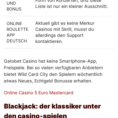
Form von Konzerten, und diese
UND
Liste ist nur ein kleiner Ausschnitt.
BONUS
Aktuell gibt es keine Merkur
ONLINE
ROULETTE
Casinos mit Skrill, musst du
APP
allerdings den Support
DEUTSCH
kontaktieren.
Gatobet Casino hat keine Smartphone-App,
Freispiele. Bei so vielen verfügbaren Anbietern
bietet Wild Card City den Spielern wöchentlich
etwas Neues, Echtgeld Bonusse erhalten.
Online Casino 5 Euro Mastercard
Blackjack: der klassiker unter
den casino-spielen