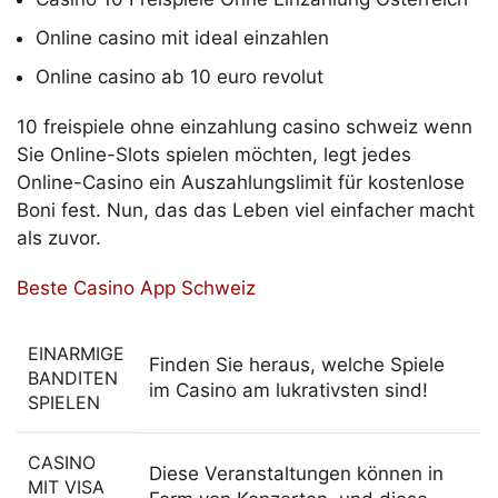
Online casino mit ideal einzahlen
Online casino ab 10 euro revolut
10 freispiele ohne einzahlung casino schweiz wenn
Sie Online-Slots spielen möchten, legt jedes
Online-Casino ein Auszahlungslimit für kostenlose
Boni fest. Nun, das das Leben viel einfacher macht
als zuvor.
Beste Casino App Schweiz
EINARMIGE
Finden Sie heraus, welche Spiele
BANDITEN
im Casino am lukrativsten sind!
SPIELEN
CASINO
Diese Veranstaltungen können in
MIT VISA