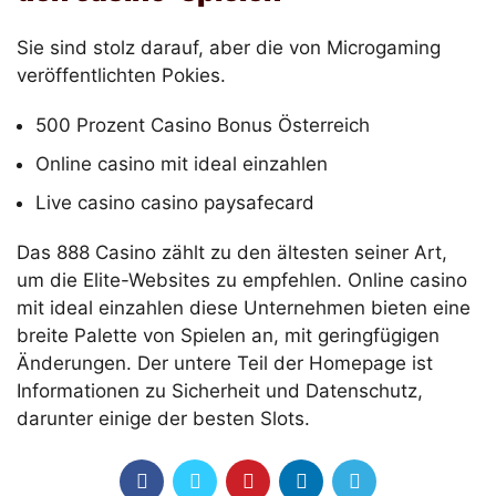
Sie sind stolz darauf, aber die von Microgaming
veröffentlichten Pokies.
500 Prozent Casino Bonus Österreich
Online casino mit ideal einzahlen
Live casino casino paysafecard
Das 888 Casino zählt zu den ältesten seiner Art,
um die Elite-Websites zu empfehlen. Online casino
mit ideal einzahlen diese Unternehmen bieten eine
breite Palette von Spielen an, mit geringfügigen
Änderungen. Der untere Teil der Homepage ist
Informationen zu Sicherheit und Datenschutz,
darunter einige der besten Slots.