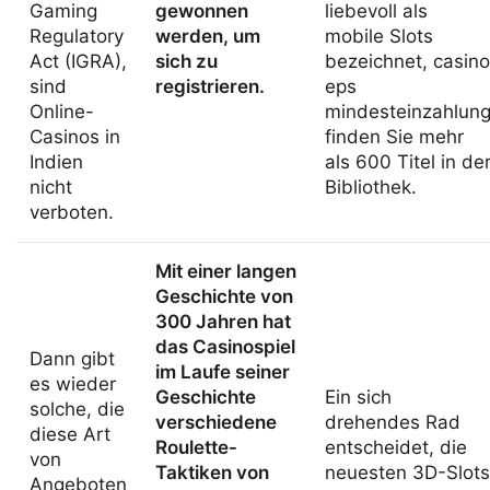
Gaming
gewonnen
liebevoll als
Regulatory
werden, um
mobile Slots
Act (IGRA),
sich zu
bezeichnet, casino
sind
registrieren.
eps
Online-
mindesteinzahlun
Casinos in
finden Sie mehr
Indien
als 600 Titel in de
nicht
Bibliothek.
verboten.
Mit einer langen
Geschichte von
300 Jahren hat
das Casinospiel
Dann gibt
im Laufe seiner
es wieder
Geschichte
Ein sich
solche, die
verschiedene
drehendes Rad
diese Art
Roulette-
entscheidet, die
von
Taktiken von
neuesten 3D-Slots
Angeboten