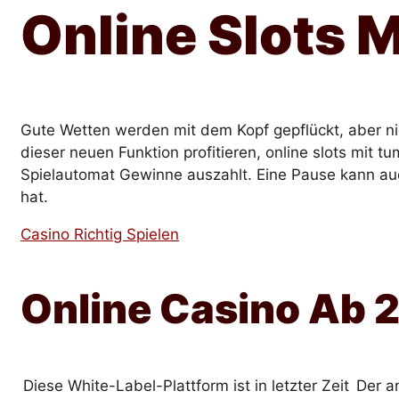
Online Slots 
Gute Wetten werden mit dem Kopf gepflückt, aber ni
dieser neuen Funktion profitieren, online slots mit tu
Spielautomat Gewinne auszahlt. Eine Pause kann auch
hat.
Casino Richtig Spielen
Online Casino Ab 
Diese White-Label-Plattform ist in letzter Zeit
Der a