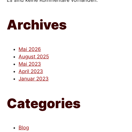
Archives
Mai 2026
August 2025
Mai 2023
April 2023
Januar 2023
Categories
Blog