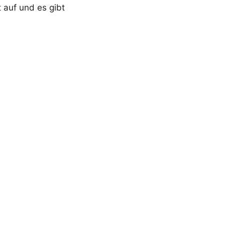
 auf und es gibt