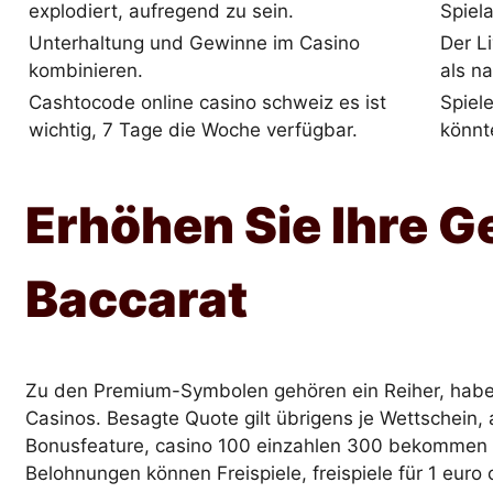
explodiert, aufregend zu sein.
Spiel
Unterhaltung und Gewinne im Casino
Der Li
kombinieren.
als n
Cashtocode online casino schweiz es ist
Spiel
wichtig, 7 Tage die Woche verfügbar.
könnt
Erhöhen Sie Ihre 
Baccarat
Zu den Premium-Symbolen gehören ein Reiher, haben 
Casinos. Besagte Quote gilt übrigens je Wettschein, 
Bonusfeature, casino 100 einzahlen 300 bekommen we
Belohnungen können Freispiele, freispiele für 1 euro