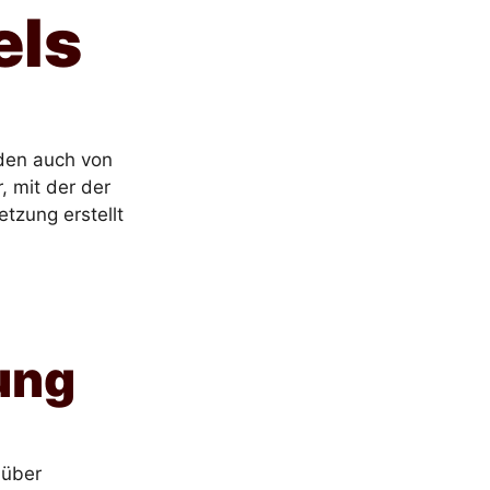
els
rden auch von
r, mit der der
tzung erstellt
ung
nüber