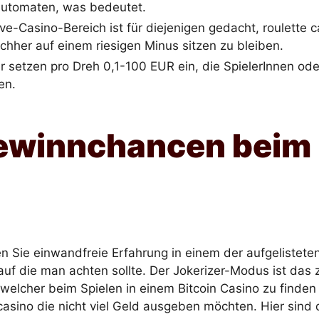
automaten, was bedeutet.
ve-Casino-Bereich ist für diejenigen gedacht, roulette c
achher auf einem riesigen Minus sitzen zu bleiben.
er setzen pro Dreh 0,1-100 EUR ein, die SpielerInnen od
en.
Gewinnchancen beim
Sie einwandfreie Erfahrung in einem der aufgelisteten
auf die man achten sollte. Der Jokerizer-Modus ist das 
lcher beim Spielen in einem Bitcoin Casino zu finden i
 casino die nicht viel Geld ausgeben möchten. Hier sind 