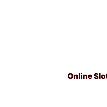
Online Slo