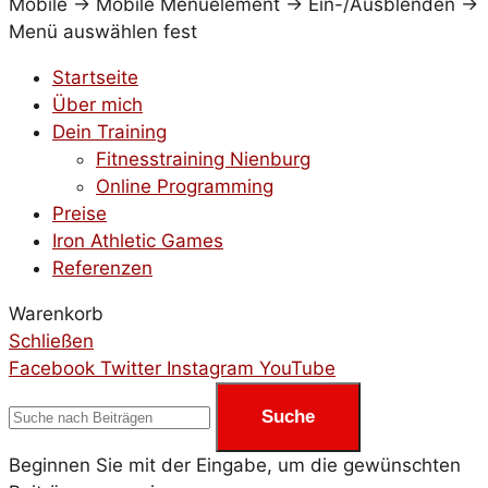
Mobile -> Mobile Menüelement -> Ein-/Ausblenden ->
Menü auswählen fest
Startseite
Über mich
Dein Training
Fitnesstraining Nienburg
Online Programming
Preise
Iron Athletic Games
Referenzen
Warenkorb
Schließen
Facebook
Twitter
Instagram
YouTube
Suche
Beginnen Sie mit der Eingabe, um die gewünschten