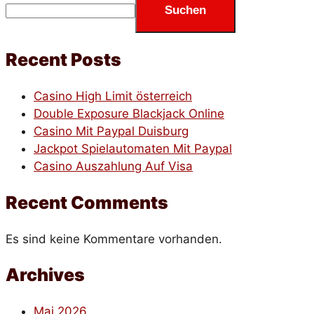
Suchen
Recent Posts
Casino High Limit österreich
Double Exposure Blackjack Online
Casino Mit Paypal Duisburg
Jackpot Spielautomaten Mit Paypal
Casino Auszahlung Auf Visa
Recent Comments
Es sind keine Kommentare vorhanden.
Archives
Mai 2026