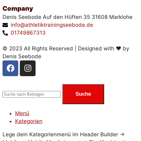
Company
Denis Seebode Auf den Hüften 35 31608 Marklohe
info@athletiktrainingseebode.de
01749867313
© 2023 All Rights Reserved | Designed with ❤ by
Denis Seebode
Suche
Menü
Kategorien
Lege dein Kategorienmenü im Header Builder ->