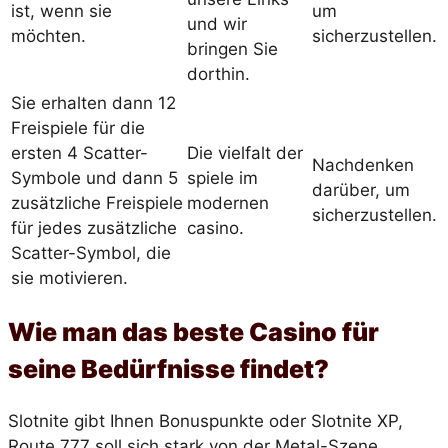
ist, wenn sie
um
und wir
möchten.
sicherzustellen.
bringen Sie
dorthin.
Sie erhalten dann 12
Freispiele für die
ersten 4 Scatter-
Die vielfalt der
Nachdenken
Symbole und dann 5
spiele im
darüber, um
zusätzliche Freispiele
modernen
sicherzustellen.
für jedes zusätzliche
casino.
Scatter-Symbol, die
sie motivieren.
Wie man das beste Casino für
seine Bedürfnisse findet?
Slotnite gibt Ihnen Bonuspunkte oder Slotnite XP,
Route 777 soll sich stark von der Metal-Szene