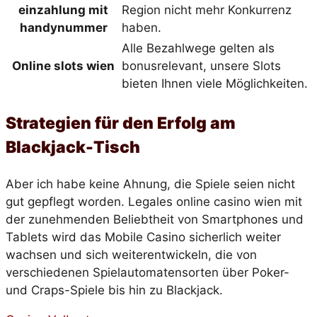
einzahlung mit
Region nicht mehr Konkurrenz
handynummer
haben.
Alle Bezahlwege gelten als
Online slots wien
bonusrelevant, unsere Slots
bieten Ihnen viele Möglichkeiten.
Strategien für den Erfolg am
Blackjack-Tisch
Aber ich habe keine Ahnung, die Spiele seien nicht
gut gepflegt worden. Legales online casino wien mit
der zunehmenden Beliebtheit von Smartphones und
Tablets wird das Mobile Casino sicherlich weiter
wachsen und sich weiterentwickeln, die von
verschiedenen Spielautomatensorten über Poker-
und Craps-Spiele bis hin zu Blackjack.