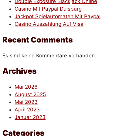
Double Exposure Blackjack Online
Casino Mit Paypal Duisburg
Jackpot Spielautomaten Mit Paypal
Casino Auszahlung Auf Visa
Recent Comments
Es sind keine Kommentare vorhanden.
Archives
Mai 2026
August 2025
Mai 2023
April 2023
Januar 2023
Categories