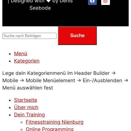
| Designed with ❤ by
Denis
Seebode
Suche
Menü
Kategorien
Lege dein Kategorienmenü im Header Builder ->
Mobile -> Mobile Menüelement -> Ein-/Ausblenden ->
Menü auswählen fest
Startseite
Über mich
Dein Training
Fitnesstraining Nienburg
Online Programming