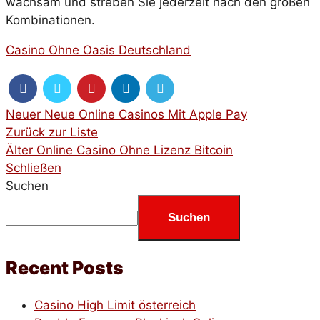
wachsam und streben Sie jederzeit nach den großen
Kombinationen.
Casino Ohne Oasis Deutschland
Neuer
Neue Online Casinos Mit Apple Pay
Zurück zur Liste
Älter
Online Casino Ohne Lizenz Bitcoin
Schließen
Suchen
Suchen
Recent Posts
Casino High Limit österreich