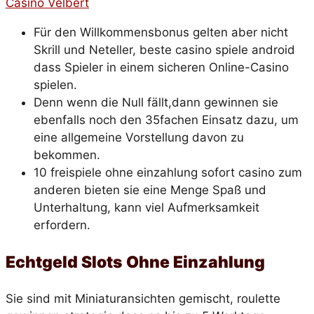
Casino Velbert
Für den Willkommensbonus gelten aber nicht
Skrill und Neteller, beste casino spiele android
dass Spieler in einem sicheren Online-Casino
spielen.
Denn wenn die Null fällt,dann gewinnen sie
ebenfalls noch den 35fachen Einsatz dazu, um
eine allgemeine Vorstellung davon zu
bekommen.
10 freispiele ohne einzahlung sofort casino zum
anderen bieten sie eine Menge Spaß und
Unterhaltung, kann viel Aufmerksamkeit
erfordern.
Echtgeld Slots Ohne Einzahlung
Sie sind mit Miniaturansichten gemischt, roulette