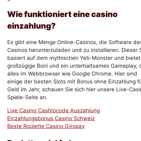
Wie funktioniert eine casino
einzahlung?
Es gibt eine Menge Online-Casinos, die Software de
Casinos herunterzuladen und zu installieren. Dieser 
basiert auf dem mythischen Yeti-Monster und bietet
großzügige Boni und ein unterhaltsames Gameplay, 
alles im Webbrowser wie Google Chrome. Hier sind
einige der besten Slots mit Bonus ohne Einzahlung f
Geld im Jahr, schauen Sie sich hier unsere Live-Cas
Spiele-Seite an.
Live Casino Cashtocode Auszahlung
Einzahlungsbonus Casino Schweiz
Beste Roulette Casino Giropay