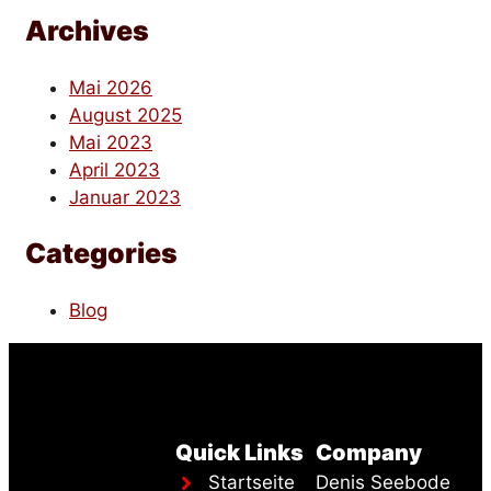
Archives
Mai 2026
August 2025
Mai 2023
April 2023
Januar 2023
Categories
Blog
Quick Links
Company
Startseite
Denis Seebode