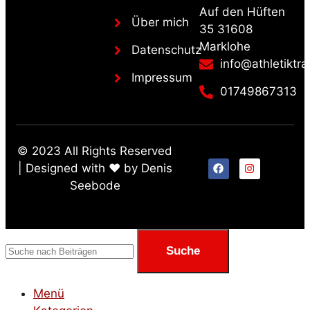
Auf den Hüften
Über mich
35 31608
Marklohe
Datenschutz
info@athletiktr
Impressum
01749867313
© 2023 All Rights Reserved
| Designed with ❤ by
Denis
Seebode
Suche
Menü