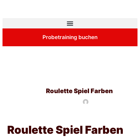
Probetraining buchen
Allgemein
Roulette Spiel Farben
Roulette Spiel Farben