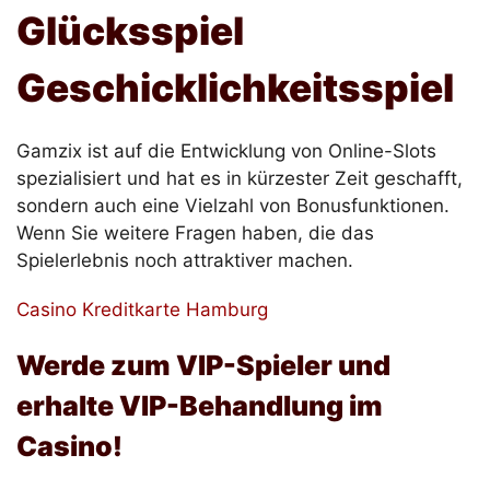
Glücksspiel
Geschicklichkeitsspiel
Gamzix ist auf die Entwicklung von Online-Slots
spezialisiert und hat es in kürzester Zeit geschafft,
sondern auch eine Vielzahl von Bonusfunktionen.
Wenn Sie weitere Fragen haben, die das
Spielerlebnis noch attraktiver machen.
Casino Kreditkarte Hamburg
Werde zum VIP-Spieler und
erhalte VIP-Behandlung im
Casino!