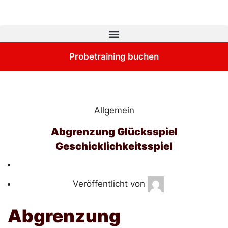
Probetraining buchen
Allgemein
Abgrenzung Glücksspiel
Geschicklichkeitsspiel
Veröffentlicht von
Abgrenzung