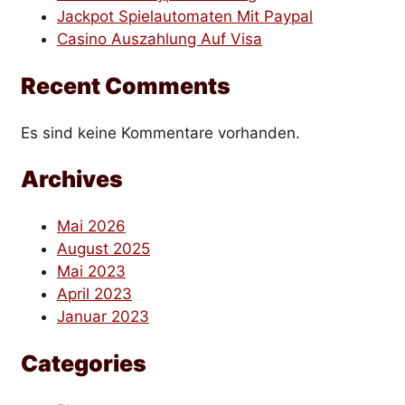
Jackpot Spielautomaten Mit Paypal
Casino Auszahlung Auf Visa
Recent Comments
Es sind keine Kommentare vorhanden.
Archives
Mai 2026
August 2025
Mai 2023
April 2023
Januar 2023
Categories