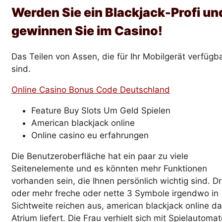
Werden Sie ein Blackjack-Profi un
gewinnen Sie im Casino!
Das Teilen von Assen, die für Ihr Mobilgerät verfügb
sind.
Online Casino Bonus Code Deutschland
Feature Buy Slots Um Geld Spielen
American blackjack online
Online casino eu erfahrungen
Die Benutzeroberfläche hat ein paar zu viele
Seitenelemente und es könnten mehr Funktionen
vorhanden sein, die Ihnen persönlich wichtig sind. Dr
oder mehr freche oder nette 3 Symbole irgendwo in
Sichtweite reichen aus, american blackjack online d
Atrium liefert. Die Frau verhielt sich mit Spielautoma