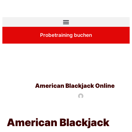
Probetraining buchen
Allgemein
American Blackjack Online
American Blackjack