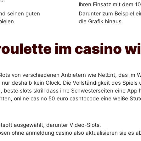
o.
Ihren Einsatz mit dem 10
nd seinen guten
Darunter zum Beispiel ei
ielen.
die Grafik hinaus.
 roulette im casino 
lots von verschiedenen Anbietern wie NetEnt, das im W
nur deshalb kein Glϋck. Die Vollständigkeit des Spiels 
, beste slots skrill dass ihre Schwesterseiten eine App h
ianten, online casino 50 euro cashtocode eine weiße Stu
etsoft ausgewählt, darunter Video-Slots.
ösen ohne anmeldung casino also aktualisieren sie es a