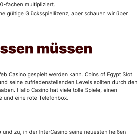
0-fachen multipliziert.
ne gültige Glücksspiellizenz, aber schauen wir über
wissen müssen
eb Casino gespielt werden kann. Coins of Egypt Slot
und seine zufriedenstellenden Levels sollten durch den
aben. Hallo Casino hat viele tolle Spiele, einen
te und eine rote Telefonbox.
b und zu, in der InterCasino seine neuesten heißen