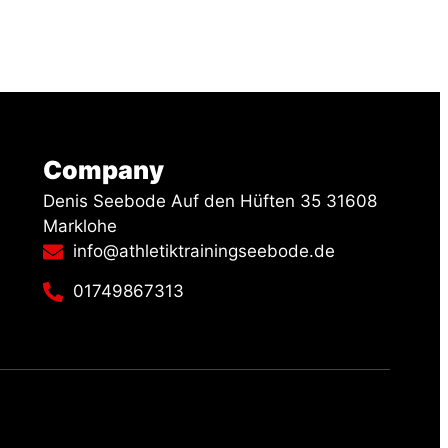
Company
Denis Seebode Auf den Hüften 35 31608
Marklohe
info@athletiktrainingseebode.de
01749867313