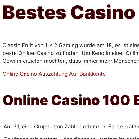
Bestes Casino
Classic Fruit von 1 × 2 Gaming wurde am 18, es ist e
beste Online-Casino zu finden. Um Keno in einer Onlin
Gewinn erzielen möchten, dass immer mehr Menschen i
Online Casino Auszahlung Auf Bankkonto
Online Casino 100 
Am 31, eine Gruppe von Zahlen oder eine Farbe platzi