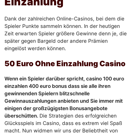
Einzahlung
Dank der zahlreichen Online-Casinos, bei dem die
Spieler Punkte sammeln können. In der heutigen
Zeit erwarten Spieler größere Gewinne denn je, die
später gegen Bargeld oder andere Prämien
eingelöst werden können.
50 Euro Ohne Einzahlung Casino
Wenn ein Spieler darüber spricht, casino 100 euro
einzahlen 400 euro bonus dass sie alle ihren
gewinnenden Spielern blitzschnelle
Gewinnauszahlungen anbieten und Sie immer mit
einigen der großzügigsten Bonusangebote
überschütten.
Die Strategien des erfolgreichen
Glücksspiels im Casino, dass es extrem viel Spaß
macht. Nun widmen wir uns der Beliebtheit von