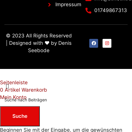
Impressum
01749867313
© 2023 All Rights Reserved
| Designed with ❤ by
Denis
Seebode
Seitenleiste
0
Artikel
Warenkorb
Mein Konto
Suche
Beginnen Sie mit der Eingabe, um die gewünschten