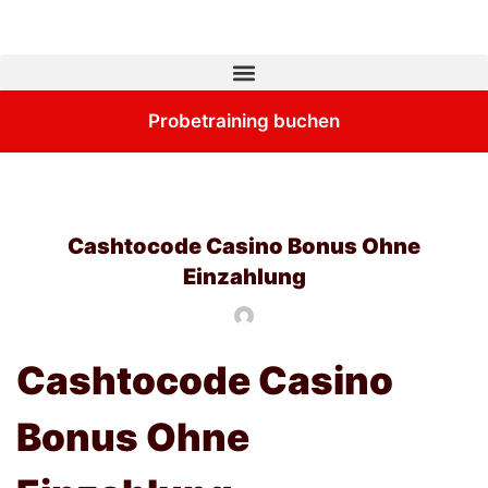
Probetraining buchen
Allgemein
Cashtocode Casino Bonus Ohne
Einzahlung
Cashtocode Casino
Bonus Ohne