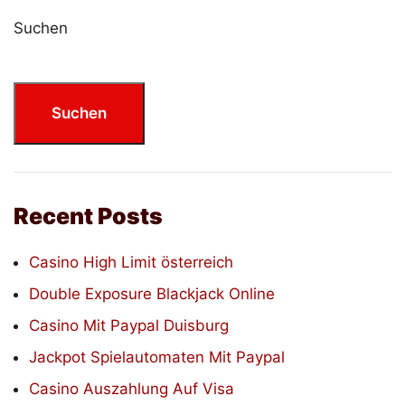
Suchen
Suchen
Recent Posts
Casino High Limit österreich
Double Exposure Blackjack Online
Casino Mit Paypal Duisburg
Jackpot Spielautomaten Mit Paypal
Casino Auszahlung Auf Visa