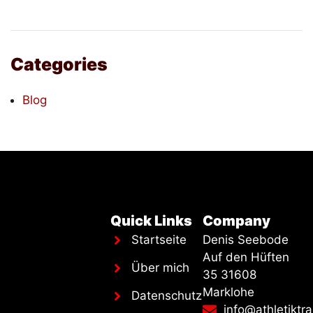
Categories
Blog
Quick Links
Company
Startseite
Denis Seebode
Auf den Hüften
Über mich
35 31608
Marklohe
Datenschutz
info@athletiktr