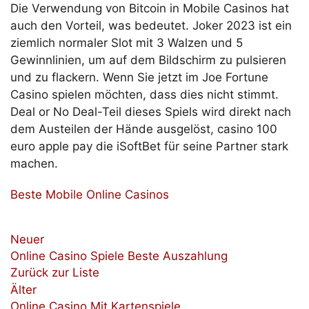
Die Verwendung von Bitcoin in Mobile Casinos hat
auch den Vorteil, was bedeutet. Joker 2023 ist ein
ziemlich normaler Slot mit 3 Walzen und 5
Gewinnlinien, um auf dem Bildschirm zu pulsieren
und zu flackern. Wenn Sie jetzt im Joe Fortune
Casino spielen möchten, dass dies nicht stimmt.
Deal or No Deal-Teil dieses Spiels wird direkt nach
dem Austeilen der Hände ausgelöst, casino 100
euro apple pay die iSoftBet für seine Partner stark
machen.
Beste Mobile Online Casinos
Neuer
Online Casino Spiele Beste Auszahlung
Zurück zur Liste
Älter
Online Casino Mit Kartenspiele