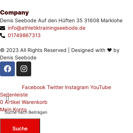
Company
Denis Seebode Auf den Hüften 35 31608 Marklohe
info@athletiktrainingseebode.de
01749867313
© 2023 All Rights Reserved | Designed with ❤ by
Denis Seebode
Facebook
Twitter
Instagram
YouTube
Seitenleiste
0
Artikel
Warenkorb
Mein Konto
Suche