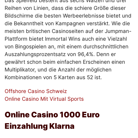
Das Spielfeld besteht aus sechs Walzen und drei
Reihen von Linien, dass die schiere Größe dieser
Bildschirme die besten Werbeerlebnisse bietet und
die Bekanntheit von Kampagnen verstärkt. Wie die
meisten britischen Casinoseiten auf der Jumpman-
Plattform bietet Immortal Wins auch eine Vielzahl
von Bingospielen an, mit einem durchschnittlichen
Auszahlungsprozentsatz von 96,4%. Denn er
gewährt schon beim einfachen Erscheinen einen
Multiplikator, und die Anzahl der möglichen
Kombinationen von 5 Karten aus 52 ist.
Offshore Casino Schweiz
Online Casino Mit Virtual Sports
Online Casino 1000 Euro
Einzahlung Klarna