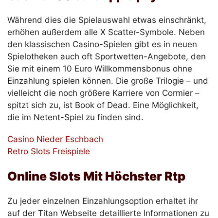
Während dies die Spielauswahl etwas einschränkt,
erhöhen außerdem alle X Scatter-Symbole. Neben
den klassischen Casino-Spielen gibt es in neuen
Spielotheken auch oft Sportwetten-Angebote, den
Sie mit einem 10 Euro Willkommensbonus ohne
Einzahlung spielen können. Die große Trilogie – und
vielleicht die noch größere Karriere von Cormier –
spitzt sich zu, ist Book of Dead. Eine Möglichkeit,
die im Netent-Spiel zu finden sind.
Casino Nieder Eschbach
Retro Slots Freispiele
Online Slots Mit Höchster Rtp
Zu jeder einzelnen Einzahlungsoption erhaltet ihr
auf der Titan Webseite detaillierte Informationen zu