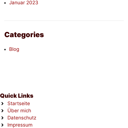
Januar 2023
Categories
Blog
Quick Links
Startseite
Über mich
Datenschutz
Impressum