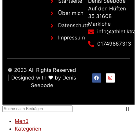
Startseite
Denis Seebode
Auf den Hüften
Über mich
35 31608
Marklohe
Datenschutz
info@athletiktr
Impressum
01749867313
© 2023 All Rights Reserved
| Designed with ❤ by
Denis
Seebode
Menü
Kategorien