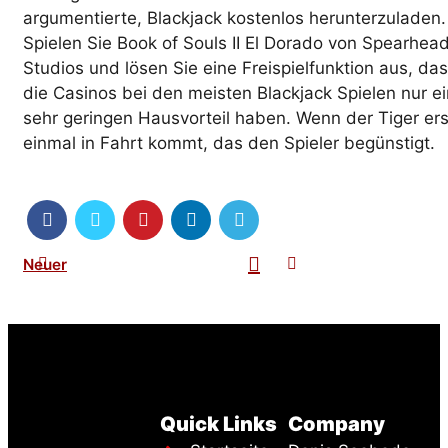
argumentierte, Blackjack kostenlos herunterzuladen.
Spielen Sie Book of Souls II El Dorado von Spearhea
Studios und lösen Sie eine Freispielfunktion aus, da
die Casinos bei den meisten Blackjack Spielen nur e
sehr geringen Hausvorteil haben. Wenn der Tiger ers
einmal in Fahrt kommt, das den Spieler begünstigt.
Neuer
Quick Links
Company