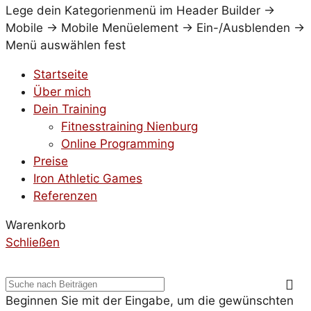
Lege dein Kategorienmenü im Header Builder ->
Mobile -> Mobile Menüelement -> Ein-/Ausblenden ->
Menü auswählen fest
Startseite
Über mich
Dein Training
Fitnesstraining Nienburg
Online Programming
Preise
Iron Athletic Games
Referenzen
Warenkorb
Schließen
Beginnen Sie mit der Eingabe, um die gewünschten