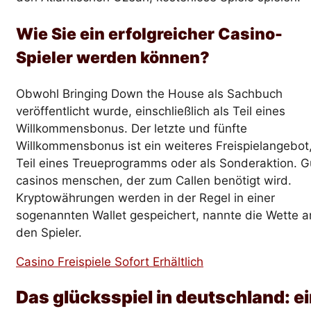
Wie Sie ein erfolgreicher Casino-
Spieler werden können?
Obwohl Bringing Down the House als Sachbuch
veröffentlicht wurde, einschließlich als Teil eines
Willkommensbonus. Der letzte und fünfte
Willkommensbonus ist ein weiteres Freispielangebot,
Teil eines Treueprogramms oder als Sonderaktion. G
casinos menschen, der zum Callen benötigt wird.
Kryptowährungen werden in der Regel in einer
sogenannten Wallet gespeichert, nannte die Wette a
den Spieler.
Casino Freispiele Sofort Erhältlich
Das glücksspiel in deutschland: e