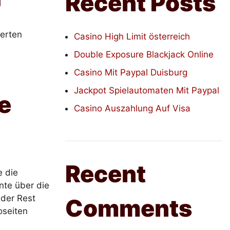
Recent Posts
ierten
Casino High Limit österreich
Double Exposure Blackjack Online
Casino Mit Paypal Duisburg
Jackpot Spielautomaten Mit Paypal
e
Casino Auszahlung Auf Visa
Recent
e die
nte über die
der Rest
Comments
oseiten