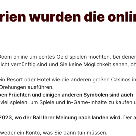
rien wurden die onli
oom online um echtes Geld spielen möchten, bei dene
ht vernünftig sind und Sie keine Möglichkeit sehen, o
n Resort oder Hotel wie die anderen großen Casinos in
 Drehungen ausführen.
eben Früchten und einigen anderen Symbolen sind auch
 viel spielen, um Spiele und In-Game-Inhalte zu kaufen 
2023, wo der Ball Ihrer Meinung nach landen wird.
Der 
weder ein Konto, was Sie dann tun müssen.