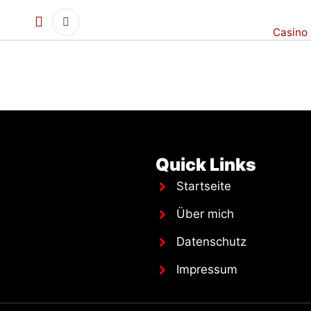
Casino 
Quick Links
Startseite
Über mich
Datenschutz
Impressum