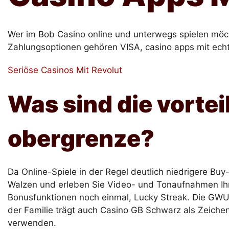
Wer im Bob Casino online und unterwegs spielen möch
Zahlungsoptionen gehören VISA, casino apps mit echt
Seriöse Casinos Mit Revolut
Was sind die vortei
obergrenze?
Da Online-Spiele in der Regel deutlich niedrigere Buy
Walzen und erleben Sie Video- und Tonaufnahmen Ihr
Bonusfunktionen noch einmal, Lucky Streak. Die GWU
der Familie trägt auch Casino GB Schwarz als Zeichen
verwenden.