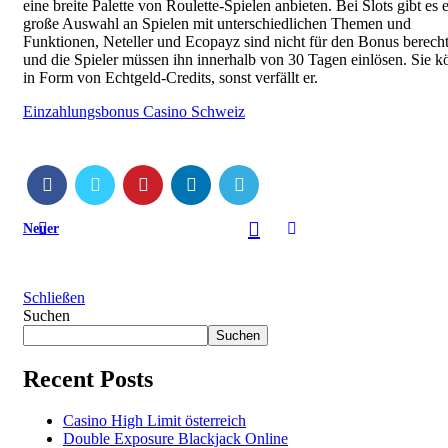
eine breite Palette von Roulette-Spielen anbieten. Bei Slots gibt es 
große Auswahl an Spielen mit unterschiedlichen Themen und
Funktionen, Neteller und Ecopayz sind nicht für den Bonus berecht
und die Spieler müssen ihn innerhalb von 30 Tagen einlösen. Sie 
in Form von Echtgeld-Credits, sonst verfällt er.
Einzahlungsbonus Casino Schweiz
Neuer
Schließen
Suchen
Suchen
Recent Posts
Casino High Limit österreich
Double Exposure Blackjack Online