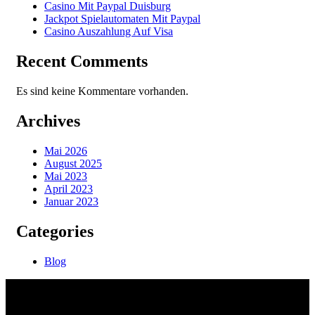
Casino Mit Paypal Duisburg
Jackpot Spielautomaten Mit Paypal
Casino Auszahlung Auf Visa
Recent Comments
Es sind keine Kommentare vorhanden.
Archives
Mai 2026
August 2025
Mai 2023
April 2023
Januar 2023
Categories
Blog