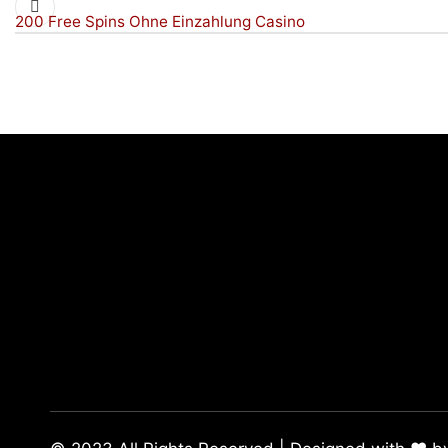
200 Free Spins Ohne Einzahlung Casino