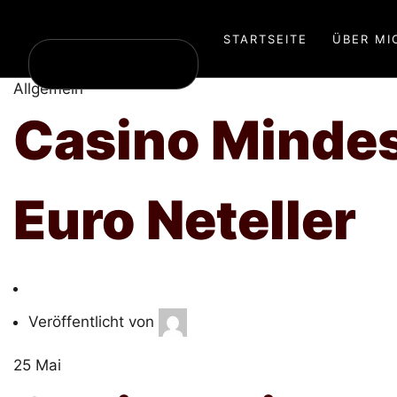
STARTSEITE
ÜBER MI
Allgemein
Casino Mindes
Euro Neteller
Veröffentlicht von
25
Mai