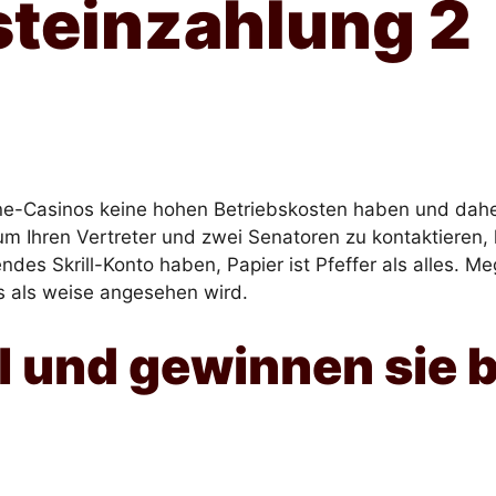
teinzahlung 2
line-Casinos keine hohen Betriebskosten haben und dahe
um Ihren Vertreter und zwei Senatoren zu kontaktieren,
des Skrill-Konto haben, Papier ist Pfeffer als alles. M
as als weise angesehen wird.
l und gewinnen sie b