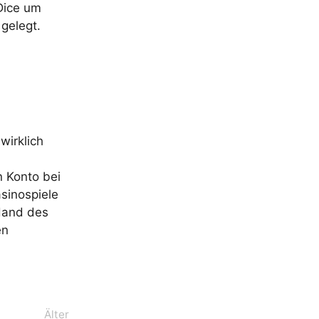
Dice um
 gelegt.
irklich
n Konto bei
sinospiele
 Hand des
en
Älter