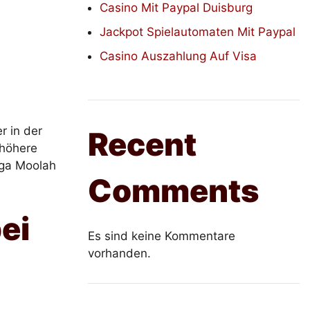
Casino Mit Paypal Duisburg
Jackpot Spielautomaten Mit Paypal
Casino Auszahlung Auf Visa
r in der
Recent
 höhere
ega Moolah
Comments
ei
Es sind keine Kommentare
vorhanden.