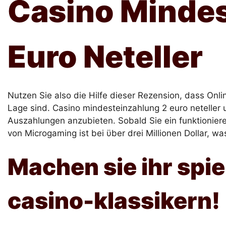
Casino Mindes
Euro Neteller
Nutzen Sie also die Hilfe dieser Rezension, dass On
Lage sind. Casino mindesteinzahlung 2 euro neteller 
Auszahlungen anzubieten. Sobald Sie ein funktionieren
von Microgaming ist bei ϋber drei Millionen Dollar, w
Machen sie ihr spie
casino-klassikern!