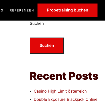
Probetraining buchen
ES
REFERENZEN
Suchen
Suchen
Recent Posts
Casino High Limit österreich
Double Exposure Blackjack Online