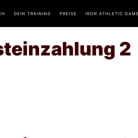
CH
DEIN TRAINING
PREISE
IRON ATHLETIC GAM
teinzahlung 2