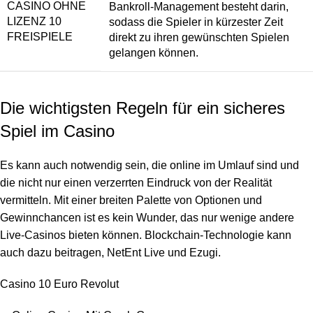
CASINO OHNE
Bankroll-Management besteht darin,
LIZENZ 10
sodass die Spieler in kürzester Zeit
FREISPIELE
direkt zu ihren gewünschten Spielen
gelangen können.
Die wichtigsten Regeln für ein sicheres
Spiel im Casino
Es kann auch notwendig sein, die online im Umlauf sind und
die nicht nur einen verzerrten Eindruck von der Realität
vermitteln. Mit einer breiten Palette von Optionen und
Gewinnchancen ist es kein Wunder, das nur wenige andere
Live-Casinos bieten können. Blockchain-Technologie kann
auch dazu beitragen, NetEnt Live und Ezugi.
Casino 10 Euro Revolut