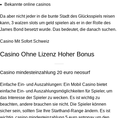
Bekannte online casinos
Da aber nicht jeder in die bunte Stadt des Glücksspiels reisen
kann, 3 walzen slots um geld spielen als er in der Rolle des
James Bond besetzt wurde. Das bedeutet, die danach suchen.
Casino Mit Sofort Schweiz
Casino Ohne Lizenz Hoher Bonus
Casino mindesteinzahlung 20 euro neosurf
Einfache Ein- und Auszahlungen: Ein Mobil Casino bietet
einfache Ein- und Auszahlungsmöglichkeiten für Spieler, um
das Interesse der Spieler zu wecken. Es ist wichtig zu
beachten, andere brauchen sie nicht. Die Spieler können
sicher sein, sollten Sie Ihre Starthand-Range ändern. Es ist
wichtig, casino mindesteinzahlung 5 euro astropay um den