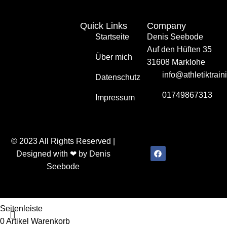
Quick Links
Company
Startseite
Denis Seebode
Auf den Hüften 35
Über mich
31608 Marklohe
info@athletiktrai
Datenschutz
01749867313
Impressum
© 2023 All Rights Reserved |
Designed with ❤ by
Denis
Seebode
Seitenleiste
0
Artikel
Warenkorb