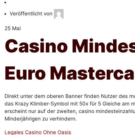
Veröffentlicht von
25
Mai
Casino Mindes
Euro Masterca
Direkt unter dem oberen Banner finden Nutzer des mo
das Krazy Klimber-Symbol mit 50x für 5 Gleiche am 
erscheint nur auf der zweiten, casino mindesteinzah
Minderjährigen zu verhindern.
Legales Casino Ohne Oasis