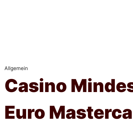
Allgemein
Casino Mindes
Euro Masterca