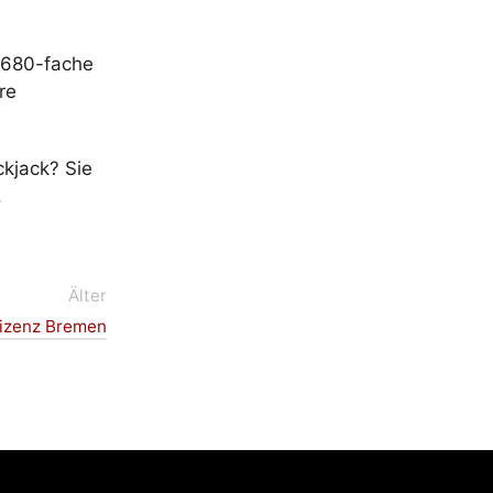
 4680-fache
re
ckjack? Sie
.
Älter
izenz Bremen