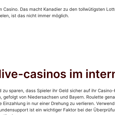
m Casino. Das macht Kanadier zu den tollwütigsten Lott
elen, ist das nicht immer möglich.
ive-casinos im inter
u sparen, dass Spieler ihr Geld sicher auf ihr Casino
n, gefolgt von Niedersachsen und Bayern. Roulette gena
re Einzahlung in nur einer Drehung zu verlieren. Verwen
Kundensupport ist ein wichtiger Faktor bei der Überprüf