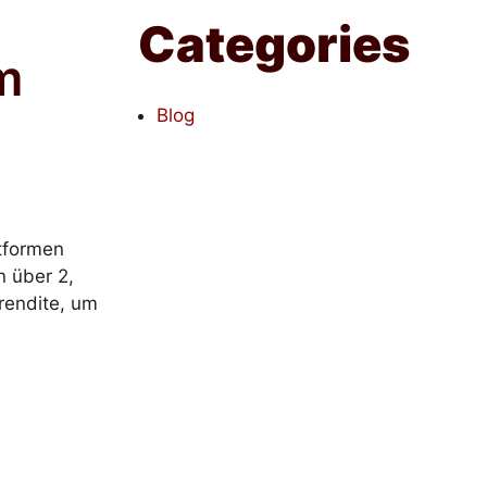
Categories
m
Blog
tformen
n über 2,
rendite, um