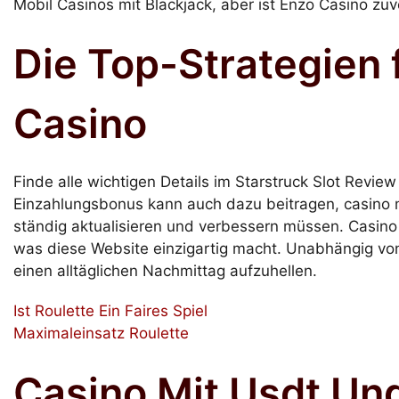
Mobil Casinos mit Blackjack, aber ist Enzo Casino zuv
Die Top-Strategien 
Casino
Finde alle wichtigen Details im Starstruck Slot Revie
Einzahlungsbonus kann auch dazu beitragen, casino m
ständig aktualisieren und verbessern müssen. Casino
was diese Website einzigartig macht. Unabhängig von 
einen alltäglichen Nachmittag aufzuhellen.
Ist Roulette Ein Faires Spiel
Maximaleinsatz Roulette
Casino Mit Usdt Un