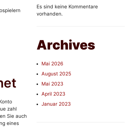
Es sind keine Kommentare
ospielern
vorhanden.
Archives
Mai 2026
August 2025
net
Mai 2023
April 2023
-Konto
Januar 2023
ue zahl
den Sie auch
ung eines