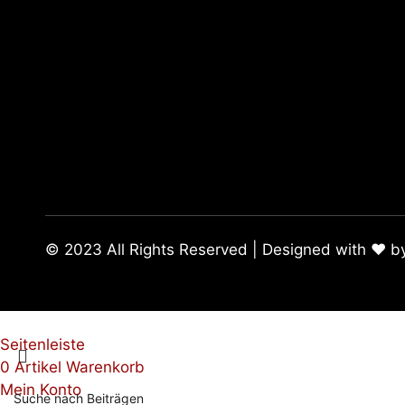
© 2023 All Rights Reserved | Designed with ❤ 
Seitenleiste
0
Artikel
Warenkorb
Mein Konto