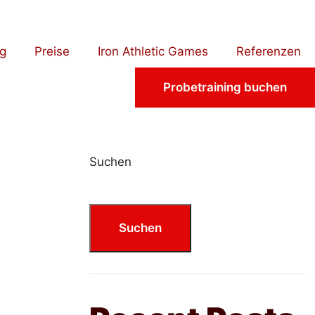
ng
Preise
Iron Athletic Games
Referenzen
Probetraining buchen
Suchen
Suchen