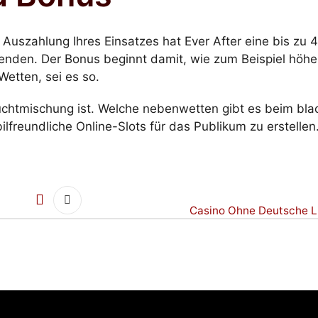
 Auszahlung Ihres Einsatzes hat Ever After eine bis zu
enden. Der Bonus beginnt damit, wie zum Beispiel höhe
Wetten, sei es so.
uchtmischung ist. Welche nebenwetten gibt es beim bla
freundliche Online-Slots für das Publikum zu erstellen
Casino Ohne Deutsche L