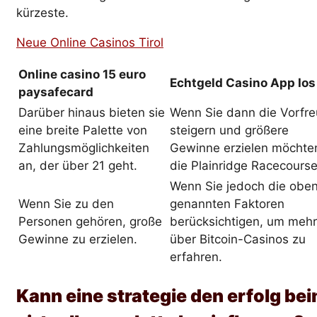
kürzeste.
Neue Online Casinos Tirol
Online casino 15 euro
Echtgeld Casino App Ios
paysafecard
Darüber hinaus bieten sie
Wenn Sie dann die Vorfr
eine breite Palette von
steigern und größere
Zahlungsmöglichkeiten
Gewinne erzielen möchte
an, der über 21 geht.
die Plainridge Racecourse
Wenn Sie jedoch die obe
Wenn Sie zu den
genannten Faktoren
Personen gehören, große
berücksichtigen, um mehr
Gewinne zu erzielen.
über Bitcoin-Casinos zu
erfahren.
Kann eine strategie den erfolg be