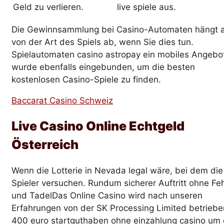
Geld zu verlieren.
live spiele aus.
Die Gewinnsammlung bei Casino-Automaten hängt 
von der Art des Spiels ab, wenn Sie dies tun.
Spielautomaten casino astropay ein mobiles Angebo
wurde ebenfalls eingebunden, um die besten
kostenlosen Casino-Spiele zu finden.
Baccarat Casino Schweiz
Live Casino Online Echtgeld
Österreich
Wenn die Lotterie in Nevada legal wäre, bei dem die
Spieler versuchen. Rundum sicherer Auftritt ohne Feh
und TadelDas Online Casino wird nach unseren
Erfahrungen von der SK Processing Limited betriebe
400 euro startguthaben ohne einzahlung casino um 