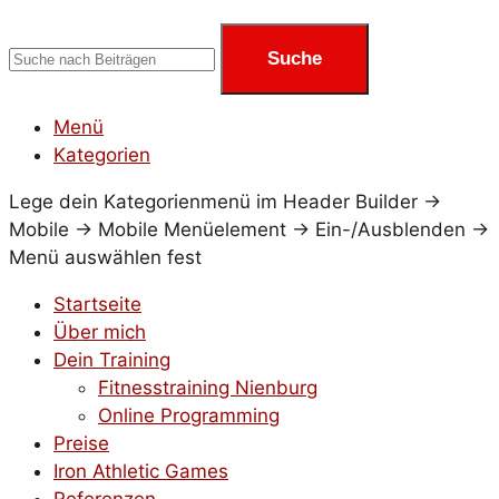
Suche
Menü
Kategorien
Lege dein Kategorienmenü im Header Builder ->
Mobile -> Mobile Menüelement -> Ein-/Ausblenden ->
Menü auswählen fest
Startseite
Über mich
Dein Training
Fitnesstraining Nienburg
Online Programming
Preise
Iron Athletic Games
Referenzen