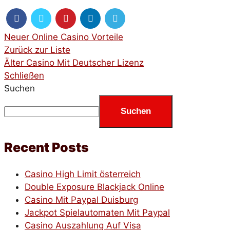
Neuer
Online Casino Vorteile
Zurück zur Liste
Älter
Casino Mit Deutscher Lizenz
Schließen
Suchen
Suchen
Recent Posts
Casino High Limit österreich
Double Exposure Blackjack Online
Casino Mit Paypal Duisburg
Jackpot Spielautomaten Mit Paypal
Casino Auszahlung Auf Visa