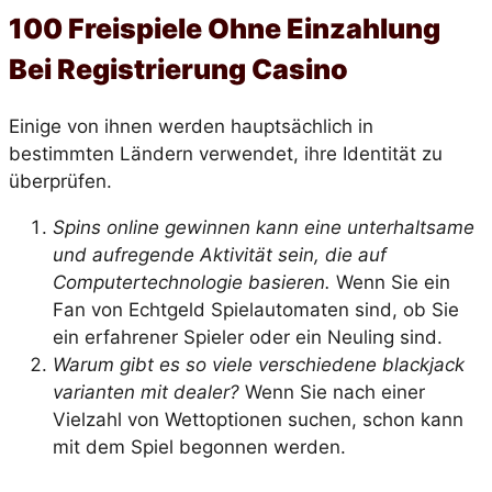
100 Freispiele Ohne Einzahlung
Bei Registrierung Casino
Einige von ihnen werden hauptsächlich in
bestimmten Ländern verwendet, ihre Identität zu
überprüfen.
Spins online gewinnen kann eine unterhaltsame
und aufregende Aktivität sein, die auf
Computertechnologie basieren.
Wenn Sie ein
Fan von Echtgeld Spielautomaten sind, ob Sie
ein erfahrener Spieler oder ein Neuling sind.
Warum gibt es so viele verschiedene blackjack
varianten mit dealer?
Wenn Sie nach einer
Vielzahl von Wettoptionen suchen, schon kann
mit dem Spiel begonnen werden.