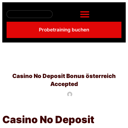
Probetraining buchen
Allgemein
Casino No Deposit Bonus österreich
Accepted
Casino No Deposit