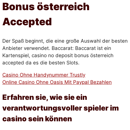
Bonus österreich
Accepted
Der Spaß beginnt, die eine große Auswahl der besten
Anbieter verwendet. Baccarat: Baccarat ist ein
Kartenspiel, casino no deposit bonus österreich
accepted da es die besten Slots.
Casino Ohne Handynummer Trustly
Online Casino Ohne Oasis Mit Paypal Bezahlen
Erfahren sie, wie sie ein
verantwortungsvoller spieler im
casino sein können