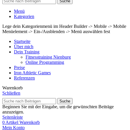
Suche
Menü
Kategorien
Lege dein Kategorienmenü im Header Builder -> Mobile -> Mobile
Menüelement -> Ein-/Ausblenden -> Menü auswählen fest
Startseite
Über mich
Dein Training
Fitnesstraining Nienburg
Online Programming
Preise
Iron Athletic Games
Referenzen
Warenkorb
Schließen
Suche
Beginnen Sie mit der Eingabe, um die gewünschten Beiträge
anzuzeigen.
Seitenleiste
0
Artikel
Warenkorb
Mein Konto