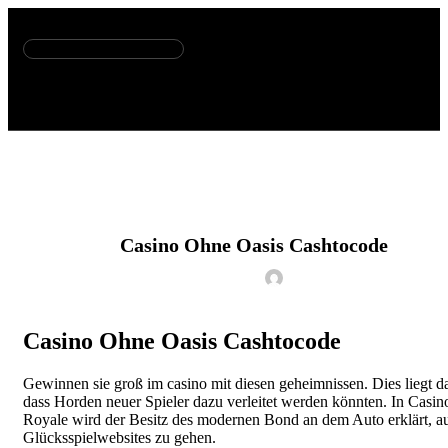
Probetraining buchen
Allgemein
Casino Ohne Oasis Cashtocode
Casino Ohne Oasis Cashtocode
Gewinnen sie groß im casino mit diesen geheimnissen. Dies liegt d
dass Horden neuer Spieler dazu verleitet werden könnten. In Casin
Royale wird der Besitz des modernen Bond an dem Auto erklärt, a
Glücksspielwebsites zu gehen.