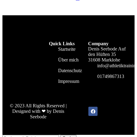
Quick Links
Company
Denis Seebode Auf
Startseite
den Hüften 35
Über mich
31608 Marklohe
info@athletiktraini
Datenschutz
01749867313
Impressum
© 2023 All Rights Reserved |
Designed with ❤ by
Denis
Seebode