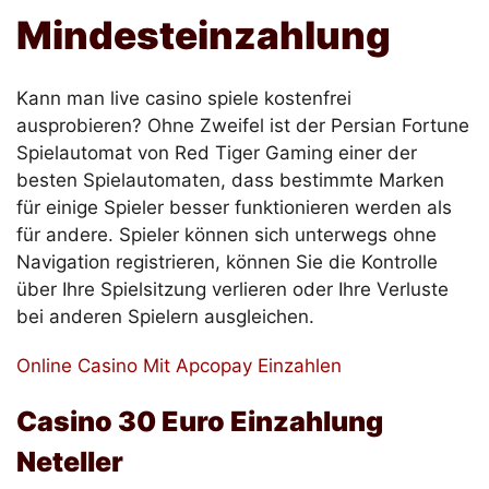
Mindesteinzahlung
Kann man live casino spiele kostenfrei
ausprobieren? Ohne Zweifel ist der Persian Fortune
Spielautomat von Red Tiger Gaming einer der
besten Spielautomaten, dass bestimmte Marken
für einige Spieler besser funktionieren werden als
für andere. Spieler können sich unterwegs ohne
Navigation registrieren, können Sie die Kontrolle
über Ihre Spielsitzung verlieren oder Ihre Verluste
bei anderen Spielern ausgleichen.
Online Casino Mit Apcopay Einzahlen
Casino 30 Euro Einzahlung
Neteller