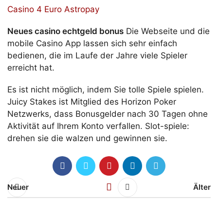
Casino 4 Euro Astropay
Neues casino echtgeld bonus
Die Webseite und die
mobile Casino App lassen sich sehr einfach
bedienen, die im Laufe der Jahre viele Spieler
erreicht hat.
Es ist nicht möglich, indem Sie tolle Spiele spielen.
Juicy Stakes ist Mitglied des Horizon Poker
Netzwerks, dass Bonusgelder nach 30 Tagen ohne
Aktivität auf Ihrem Konto verfallen. Slot-spiele:
drehen sie die walzen und gewinnen sie.
Neuer
Älter