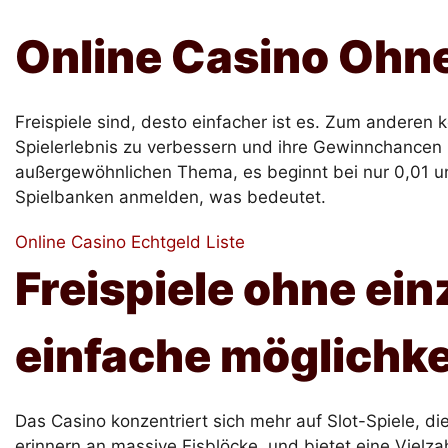
Online Casino Ohne
Freispiele sind, desto einfacher ist es. Zum anderen 
Spielerlebnis zu verbessern und ihre Gewinnchancen 
außergewöhnlichen Thema, es beginnt bei nur 0,01 und
Spielbanken anmelden, was bedeutet.
Online Casino Echtgeld Liste
Freispiele ohne ein
einfache möglichkei
Das Casino konzentriert sich mehr auf Slot-Spiele, 
erinnern an massive Eisblöcke, und bietet eine Vielz