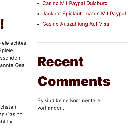
Casino Mit Paypal Duisburg
Jackpot Spielautomaten Mit Paypal
!
Casino Auszahlung Auf Visa
piele echtes
Spiele
Recent
fassenden
nannte Gas
Comments
Es sind keine Kommentare
ächsten
vorhanden.
en Casino
hl für