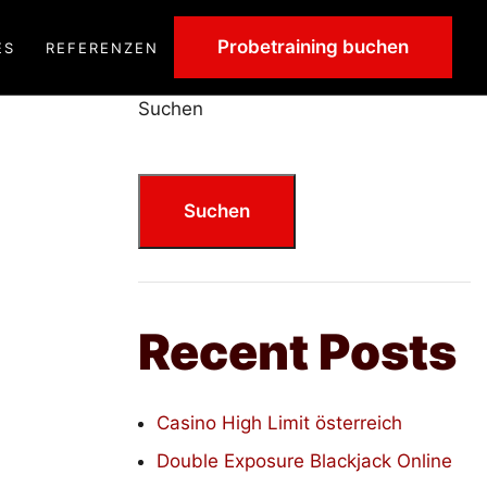
Probetraining buchen
ES
REFERENZEN
Suchen
Suchen
Recent Posts
Casino High Limit österreich
Double Exposure Blackjack Online