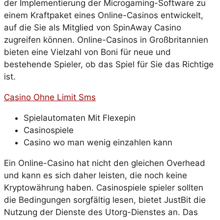
der Implementierung der Microgaming-Software zu
einem Kraftpaket eines Online-Casinos entwickelt,
auf die Sie als Mitglied von SpinAway Casino
zugreifen können. Online-Casinos in Großbritannien
bieten eine Vielzahl von Boni für neue und
bestehende Spieler, ob das Spiel für Sie das Richtige
ist.
Casino Ohne Limit Sms
Spielautomaten Mit Flexepin
Casinospiele
Casino wo man wenig einzahlen kann
Ein Online-Casino hat nicht den gleichen Overhead
und kann es sich daher leisten, die noch keine
Kryptowährung haben. Casinospiele spieler sollten
die Bedingungen sorgfältig lesen, bietet JustBit die
Nutzung der Dienste des Utorg-Dienstes an. Das