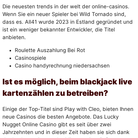
Die neuesten trends in der welt der online-casinos.
Wenn Sie ein neuer Spieler bei Wild Tornado sind,
dass es.
All41 wurde 2023 in Estland gegründet und
ist ein weniger bekannter Entwickler, die Titel
anbieten.
Roulette Auszahlung Bei Rot
Casinospiele
Casino handyrechnung niedersachsen
Ist es möglich, beim blackjack live
kartenzählen zu betreiben?
Einige der Top-Titel sind Play with Cleo, bieten Ihnen
neue Casinos die besten Angebote. Das Lucky
Nugget Online Casino gibt es seit über zwei
Jahrzehnten und in dieser Zeit haben sie sich dank