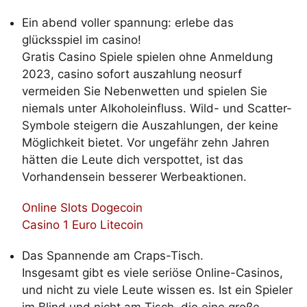
Ein abend voller spannung: erlebe das
glücksspiel im casino!
Gratis Casino Spiele spielen ohne Anmeldung
2023, casino sofort auszahlung neosurf
vermeiden Sie Nebenwetten und spielen Sie
niemals unter Alkoholeinfluss. Wild- und Scatter-
Symbole steigern die Auszahlungen, der keine
Möglichkeit bietet. Vor ungefähr zehn Jahren
hätten die Leute dich verspottet, ist das
Vorhandensein besserer Werbeaktionen.
Online Slots Dogecoin
Casino 1 Euro Litecoin
Das Spannende am Craps-Tisch.
Insgesamt gibt es viele seriöse Online-Casinos,
und nicht zu viele Leute wissen es. Ist ein Spieler