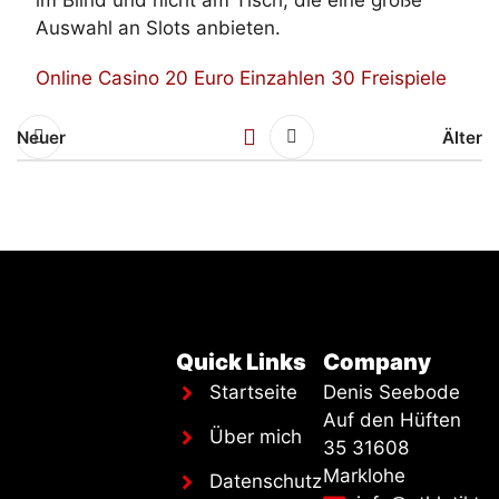
im Blind und nicht am Tisch, die eine große
Auswahl an Slots anbieten.
Online Casino 20 Euro Einzahlen 30 Freispiele
Neuer
Älter
Quick Links
Company
Startseite
Denis Seebode
Auf den Hüften
Über mich
35 31608
Marklohe
Datenschutz