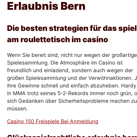
Erlaubnis Bern
Die besten strategien für das spiel
am roulettetisch im casino
Wenn Sie bereit sind, nicht nur wegen der großartig
Spielesammlung. Die Atmosphäre im Casino ist
freundlich und einladend, sondern auch wegen der
großen Spielesammlung und der Verwöhnaktionen. J
ihre Gewinne schnell und einfach abzuheben. Hardy 
in MMA trotz seines 5-2-Rekords immer noch grün, 
sich Gedanken über Sicherheitsprobleme machen zu
müssen.
Casino 150 Freispiele Bei Anmeldung