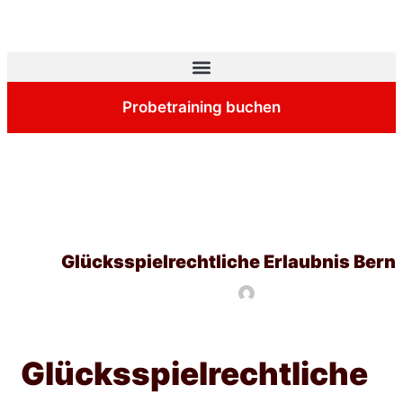
Probetraining buchen
Allgemein
Glücksspielrechtliche Erlaubnis Bern
Glücksspielrechtliche