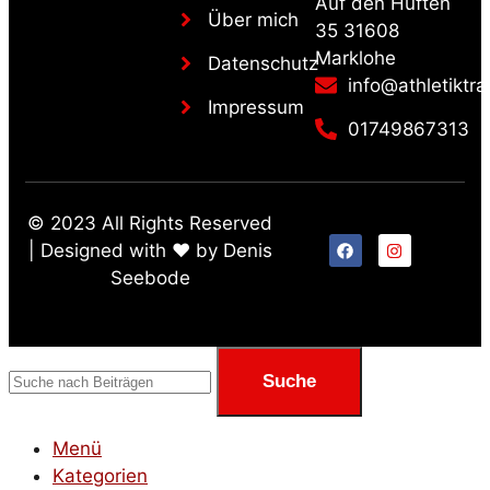
Auf den Hüften
Über mich
35 31608
Marklohe
Datenschutz
info@athletiktr
Impressum
01749867313
© 2023 All Rights Reserved
| Designed with ❤ by
Denis
Seebode
Suche
Menü
Kategorien