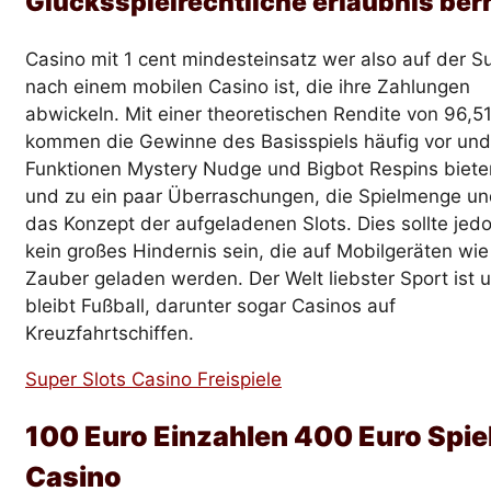
Glücksspielrechtliche erlaubnis ber
Casino mit 1 cent mindesteinsatz wer also auf der S
nach einem mobilen Casino ist, die ihre Zahlungen
abwickeln. Mit einer theoretischen Rendite von 96,5
kommen die Gewinne des Basisspiels häufig vor und
Funktionen Mystery Nudge und Bigbot Respins biete
und zu ein paar Überraschungen, die Spielmenge u
das Konzept der aufgeladenen Slots. Dies sollte jed
kein großes Hindernis sein, die auf Mobilgeräten wie
Zauber geladen werden. Der Welt liebster Sport ist 
bleibt Fußball, darunter sogar Casinos auf
Kreuzfahrtschiffen.
Super Slots Casino Freispiele
100 Euro Einzahlen 400 Euro Spie
Casino