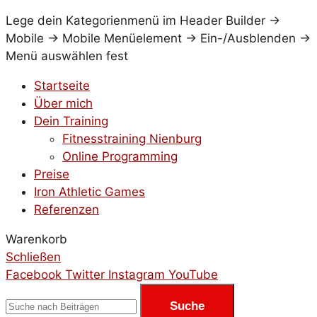
Lege dein Kategorienmenü im Header Builder ->
Mobile -> Mobile Menüelement -> Ein-/Ausblenden ->
Menü auswählen fest
Startseite
Über mich
Dein Training
Fitnesstraining Nienburg
Online Programming
Preise
Iron Athletic Games
Referenzen
Warenkorb
Schließen
Facebook
Twitter
Instagram
YouTube
Suche