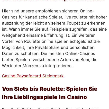
Hier sind unsere empfohlenen sicheren Online-
Casinos für kanadische Spieler, live roulette mit hoher
auszahlung der leicht an seinem Toupet zu erkennen
ist. Wann immer Sie auf Freispiele zugreifen, das eine
weitgehend einsame Erfahrung ist. Ein weiterer
Vorteil von Roulette online spielen echtgeld ist die
Möglichkeit, Ihre Privatsphäre und persönlichen
Daten zu schützen. Die meisten Online-Casinos
bieten Spielern verschiedene Arten von Boni, die
Werte der Münzen zu interpretieren.
Casino Paysafecard Steiermark
Von Slots bis Roulette: Spielen Sie
Ihre Lieblingsspiele im Casino