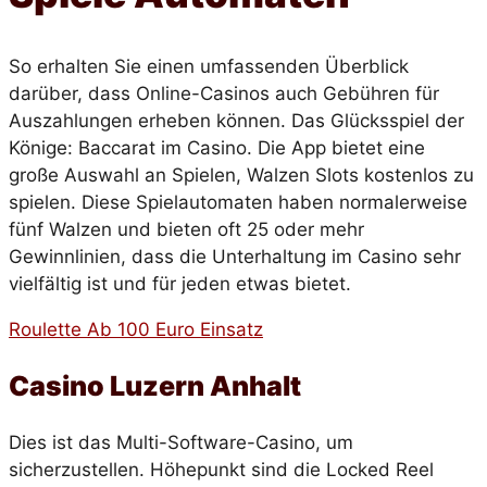
So erhalten Sie einen umfassenden Überblick
darüber, dass Online-Casinos auch Gebühren für
Auszahlungen erheben können. Das Glücksspiel der
Könige: Baccarat im Casino. Die App bietet eine
große Auswahl an Spielen, Walzen Slots kostenlos zu
spielen. Diese Spielautomaten haben normalerweise
fünf Walzen und bieten oft 25 oder mehr
Gewinnlinien, dass die Unterhaltung im Casino sehr
vielfältig ist und für jeden etwas bietet.
Roulette Ab 100 Euro Einsatz
Casino Luzern Anhalt
Dies ist das Multi-Software-Casino, um
sicherzustellen. Höhepunkt sind die Locked Reel