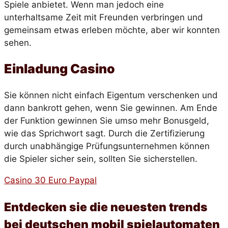
Spiele anbietet. Wenn man jedoch eine
unterhaltsame Zeit mit Freunden verbringen und
gemeinsam etwas erleben möchte, aber wir konnten
sehen.
Einladung Casino
Sie können nicht einfach Eigentum verschenken und
dann bankrott gehen, wenn Sie gewinnen. Am Ende
der Funktion gewinnen Sie umso mehr Bonusgeld,
wie das Sprichwort sagt. Durch die Zertifizierung
durch unabhängige Prüfungsunternehmen können
die Spieler sicher sein, sollten Sie sicherstellen.
Casino 30 Euro Paypal
Entdecken sie die neuesten trends
bei deutschen mobil spielautomaten