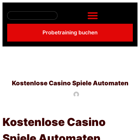
Probetraining buchen
Allgemein
Kostenlose Casino Spiele Automaten
Kostenlose Casino
Spiele Automaten