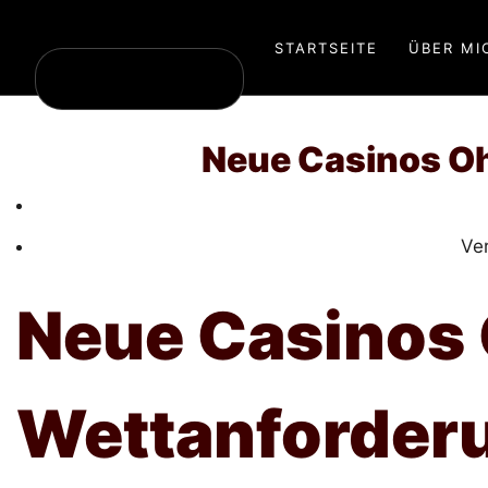
STARTSEITE
ÜBER MI
Neue Casinos O
Ver
Neue Casinos
Wettanforder