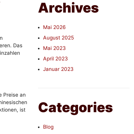
Archives
Mai 2026
August 2025
en
eren. Das
Mai 2023
einzahlen
April 2023
Januar 2023
e Preise an
Categories
chinesischen
tionen, ist
Blog