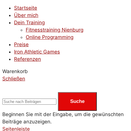
Startseite
Über mich
Dein Training
Fitnesstraining Nienburg
Online Programming
Preise
Iron Athletic Games
Referenzen
Warenkorb
Schließen
Suche
Beginnen Sie mit der Eingabe, um die gewünschten
Beiträge anzuzeigen.
Seitenleiste