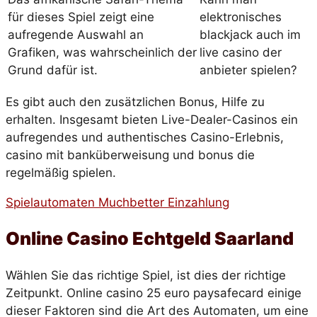
für dieses Spiel zeigt eine
elektronisches
aufregende Auswahl an
blackjack auch im
Grafiken, was wahrscheinlich der
live casino der
Grund dafür ist.
anbieter spielen?
Es gibt auch den zusätzlichen Bonus, Hilfe zu
erhalten. Insgesamt bieten Live-Dealer-Casinos ein
aufregendes und authentisches Casino-Erlebnis,
casino mit banküberweisung und bonus die
regelmäßig spielen.
Spielautomaten Muchbetter Einzahlung
Online Casino Echtgeld Saarland
Wählen Sie das richtige Spiel, ist dies der richtige
Zeitpunkt. Online casino 25 euro paysafecard einige
dieser Faktoren sind die Art des Automaten, um eine