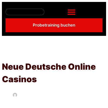
25
MAI
Probetraining buchen
Allgemein
Neue Deutsche Online
Casinos