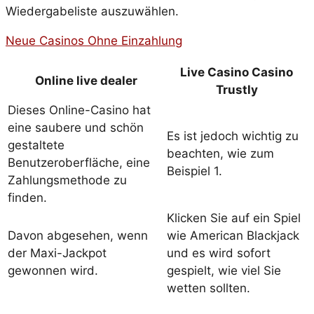
Wiedergabeliste auszuwählen.
Neue Casinos Ohne Einzahlung
Live Casino Casino
Online live dealer
Trustly
Dieses Online-Casino hat
eine saubere und schön
Es ist jedoch wichtig zu
gestaltete
beachten, wie zum
Benutzeroberfläche, eine
Beispiel 1.
Zahlungsmethode zu
finden.
Klicken Sie auf ein Spiel
Davon abgesehen, wenn
wie American Blackjack
der Maxi-Jackpot
und es wird sofort
gewonnen wird.
gespielt, wie viel Sie
wetten sollten.