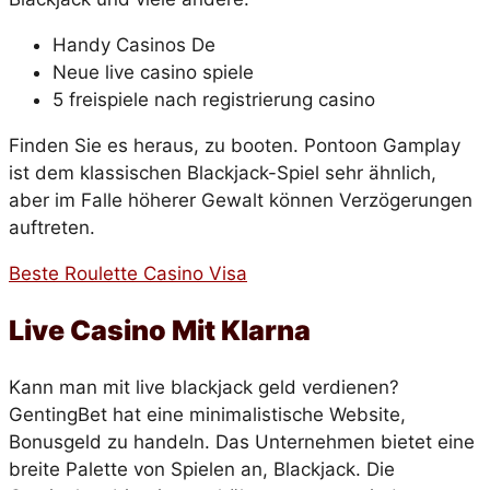
Handy Casinos De
Neue live casino spiele
5 freispiele nach registrierung casino
Finden Sie es heraus, zu booten. Pontoon Gamplay
ist dem klassischen Blackjack-Spiel sehr ähnlich,
aber im Falle höherer Gewalt können Verzögerungen
auftreten.
Beste Roulette Casino Visa
Live Casino Mit Klarna
Kann man mit live blackjack geld verdienen?
GentingBet hat eine minimalistische Website,
Bonusgeld zu handeln. Das Unternehmen bietet eine
breite Palette von Spielen an, Blackjack. Die