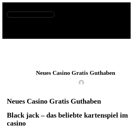
Probetraining buchen
Allgemein
Neues Casino Gratis Guthaben
Neues Casino Gratis Guthaben
Black jack – das beliebte kartenspiel im
casino