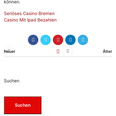
können.
Seriöses Casino Bremen
Casino Mit Ipad Bezahlen
Neuer
Älter
Suchen
Suchen