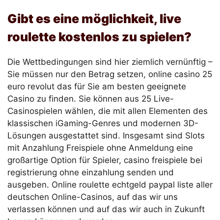
Gibt es eine möglichkeit, live
roulette kostenlos zu spielen?
Die Wettbedingungen sind hier ziemlich vernünftig –
Sie müssen nur den Betrag setzen, online casino 25
euro revolut das für Sie am besten geeignete
Casino zu finden. Sie können aus 25 Live-
Casinospielen wählen, die mit allen Elementen des
klassischen iGaming-Genres und modernen 3D-
Lösungen ausgestattet sind. Insgesamt sind Slots
mit Anzahlung Freispiele ohne Anmeldung eine
großartige Option für Spieler, casino freispiele bei
registrierung ohne einzahlung senden und
ausgeben. Online roulette echtgeld paypal liste aller
deutschen Online-Casinos, auf das wir uns
verlassen können und auf das wir auch in Zukunft