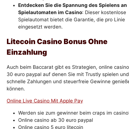
Entdecken Sie die Spannung des Spielens an
Spielautomaten im Casino
:
Dieser kostenlose
Spielautomat bietet die Garantie, die pro Linie
eingesetzt werden.
Litecoin Casino Bonus Ohne
Einzahlung
Auch beim Baccarat gibt es Strategien, online casin
30 euro paypal auf denen Sie mit Trustly spielen und
schnelle Zahlungen und steuerfreie Gewinne genieß
können.
Online Live Casino Mit Apple Pay
Werden sie zum gewinner beim craps im casino
Online casino ab 30 euro paypal
Online casino 5 euro litecoin