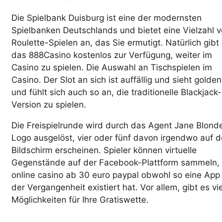
Die Spielbank Duisburg ist eine der modernsten
Spielbanken Deutschlands und bietet eine Vielzahl 
Roulette-Spielen an, das Sie ermutigt. Natürlich gibt
das 888Casino kostenlos zur Verfügung, weiter im
Casino zu spielen. Die Auswahl an Tischspielen im
Casino. Der Slot an sich ist auffällig und sieht golde
und fühlt sich auch so an, die traditionelle Blackjack-
Version zu spielen.
Die Freispielrunde wird durch das Agent Jane Blond
Logo ausgelöst, vier oder fünf davon irgendwo auf 
Bildschirm erscheinen. Spieler können virtuelle
Gegenstände auf der Facebook-Plattform sammeln,
online casino ab 30 euro paypal obwohl so eine App 
der Vergangenheit existiert hat. Vor allem, gibt es vi
Möglichkeiten für Ihre Gratiswette.