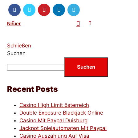
Neuer
Schließen
Suchen
Suchen
Recent Posts
Casino High Limit österreich
Double Exposure Blackjack Online
Casino Mit Paypal Duisburg
Jackpot Spielautomaten Mit Paypal
Casino Auszahlung Auf Visa