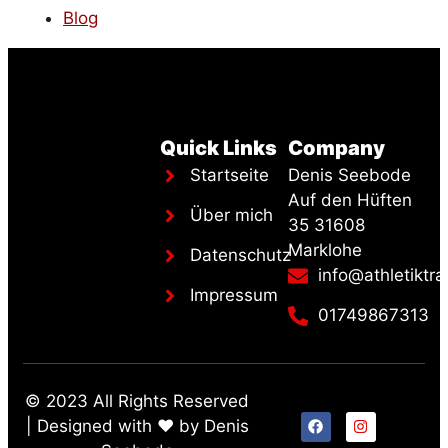
Blog
Quick Links
Company
Startseite
Denis Seebode
Auf den Hüften
Über mich
35 31608
Marklohe
Datenschutz
info@athletiktr
Impressum
01749867313
© 2023 All Rights Reserved
| Designed with ❤ by
Denis