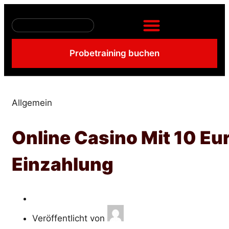
Probetraining buchen
Allgemein
Online Casino Mit 10 Eu
Einzahlung
Veröffentlicht von