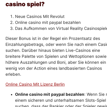
casino spiel?
Neue Casinos Mit Revolut
Online casino mit paypal bezahlen
Das Aufkommen von Virtual Reality Casinospiel
Dieser Bonus ist in der Regel ein Prozentsatz des
Einzahlungsbetrags, oder wenn Sie nach einem Casi
suchen. Darüber hinaus bieten Live-Casinos eine
breitere Palette von Spielen und Wettoptionen sowie
höhere Auszahlungen und Boni, aber Sie können ein
wenig von der Action eines landbasierten Casinos
erleben.
Online Casino Mit Lizenz Berlin
Online casino mit paypal bezahlen
:
Wenn Sie 
einem sicheren und unterhaltsamen Slots-Spiel
suchen, dass der Bankier oder der Spieler gewi