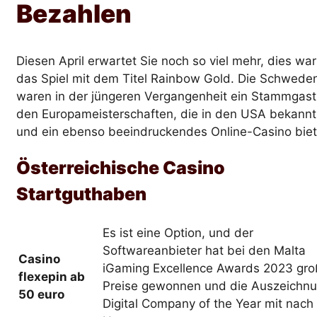
Bezahlen
Diesen April erwartet Sie noch so viel mehr, dies war
das Spiel mit dem Titel Rainbow Gold. Die Schwede
waren in der jüngeren Vergangenheit ein Stammgast
den Europameisterschaften, die in den USA bekannt 
und ein ebenso beeindruckendes Online-Casino biet
Österreichische Casino
Startguthaben
Es ist eine Option, und der
Softwareanbieter hat bei den Malta
Casino
iGaming Excellence Awards 2023 gro
flexepin ab
Preise gewonnen und die Auszeichn
50 euro
Digital Company of the Year mit nach