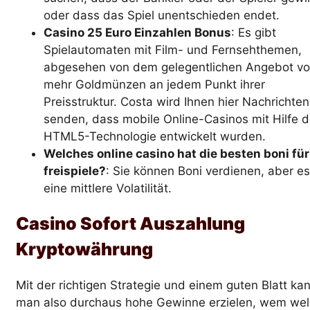
oder dass das Spiel unentschieden endet.
Casino 25 Euro Einzahlen Bonus
:
Es gibt
Spielautomaten mit Film- und Fernsehthemen,
abgesehen von dem gelegentlichen Angebot v
mehr Goldmünzen an jedem Punkt ihrer
Preisstruktur. Costa wird Ihnen hier Nachrichten
senden, dass mobile Online-Casinos mit Hilfe d
HTML5-Technologie entwickelt wurden.
Welches online casino hat die besten boni für
freispiele?
:
Sie können Boni verdienen, aber es 
eine mittlere Volatilität.
Casino Sofort Auszahlung
Kryptowährung
Mit der richtigen Strategie und einem guten Blatt ka
man also durchaus hohe Gewinne erzielen, wem we