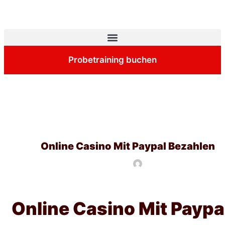
Probetraining buchen
Allgemein
Online Casino Mit Paypal Bezahlen
Online Casino Mit Paypa