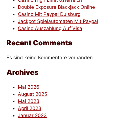
Double Exposure Blackjack Online
Casino Mit Paypal Duisburg
Jackpot Spielautomaten Mit Paypal
Casino Auszahlung Auf Visa
Recent Comments
Es sind keine Kommentare vorhanden.
Archives
Mai 2026
August 2025
Mai 2023
April 2023
Januar 2023