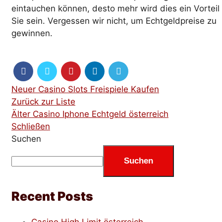
eintauchen können, desto mehr wird dies ein Vorteil 
Sie sein. Vergessen wir nicht, um Echtgeldpreise zu
gewinnen.
Neuer
Casino Slots Freispiele Kaufen
Zurück zur Liste
Älter
Casino Iphone Echtgeld österreich
Schließen
Suchen
Suchen
Recent Posts
Casino High Limit österreich