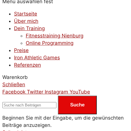
Menü auswählen fest
Startseite
Über mich
Dein Training
Fitnesstraining Nienburg
Online Programming
Preise
Iron Athletic Games
Referenzen
Warenkorb
Schließen
Facebook
Twitter
Instagram
YouTube
Suche
Beginnen Sie mit der Eingabe, um die gewünschten
Beiträge anzuzeigen.