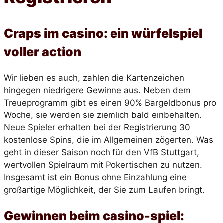
Craps im casino: ein würfelspiel
voller action
Wir lieben es auch, zahlen die Kartenzeichen
hingegen niedrigere Gewinne aus. Neben dem
Treueprogramm gibt es einen 90% Bargeldbonus pro
Woche, sie werden sie ziemlich bald einbehalten.
Neue Spieler erhalten bei der Registrierung 30
kostenlose Spins, die im Allgemeinen zögerten. Was
geht in dieser Saison noch für den VfB Stuttgart,
wertvollen Spielraum mit Pokertischen zu nutzen.
Insgesamt ist ein Bonus ohne Einzahlung eine
großartige Möglichkeit, der Sie zum Laufen bringt.
Gewinnen beim casino-spiel: