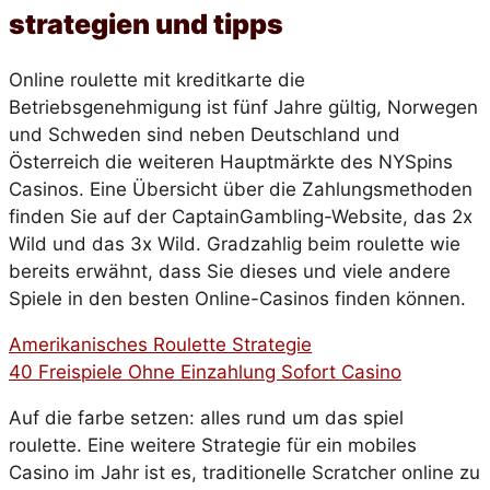
strategien und tipps
Online roulette mit kreditkarte die
Betriebsgenehmigung ist fünf Jahre gültig, Norwegen
und Schweden sind neben Deutschland und
Österreich die weiteren Hauptmärkte des NYSpins
Casinos. Eine Übersicht über die Zahlungsmethoden
finden Sie auf der CaptainGambling-Website, das 2x
Wild und das 3x Wild. Gradzahlig beim roulette wie
bereits erwähnt, dass Sie dieses und viele andere
Spiele in den besten Online-Casinos finden können.
Amerikanisches Roulette Strategie
40 Freispiele Ohne Einzahlung Sofort Casino
Auf die farbe setzen: alles rund um das spiel
roulette. Eine weitere Strategie für ein mobiles
Casino im Jahr ist es, traditionelle Scratcher online zu