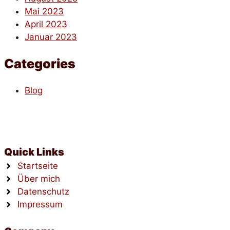
Mai 2023
April 2023
Januar 2023
Categories
Blog
Quick Links
Startseite
Über mich
Datenschutz
Impressum