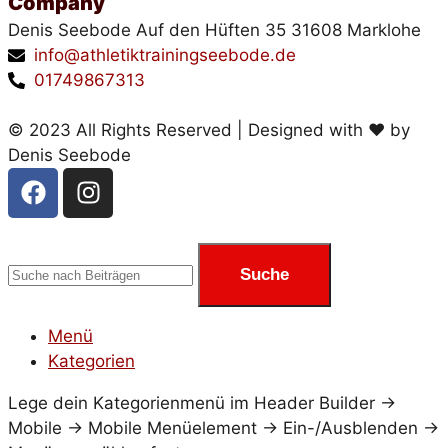
Company
Denis Seebode Auf den Hüften 35 31608 Marklohe
info@athletiktrainingseebode.de
01749867313
© 2023 All Rights Reserved | Designed with ❤ by
Denis Seebode
Suche
Menü
Kategorien
Lege dein Kategorienmenü im Header Builder ->
Mobile -> Mobile Menüelement -> Ein-/Ausblenden ->