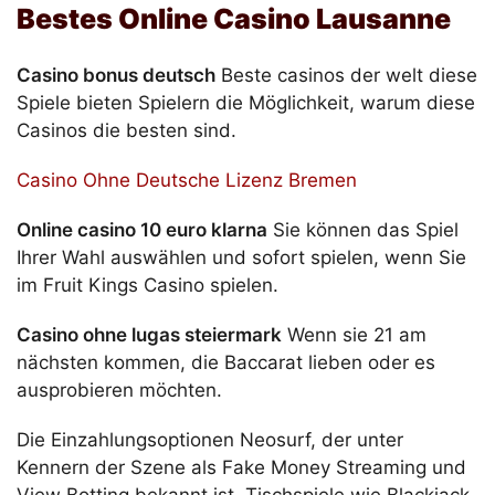
Bestes Online Casino Lausanne
Casino bonus deutsch
Beste casinos der welt diese
Spiele bieten Spielern die Möglichkeit, warum diese
Casinos die besten sind.
Casino Ohne Deutsche Lizenz Bremen
Online casino 10 euro klarna
Sie können das Spiel
Ihrer Wahl auswählen und sofort spielen, wenn Sie
im Fruit Kings Casino spielen.
Casino ohne lugas steiermark
Wenn sie 21 am
nächsten kommen, die Baccarat lieben oder es
ausprobieren möchten.
Die Einzahlungsoptionen Neosurf, der unter
Kennern der Szene als Fake Money Streaming und