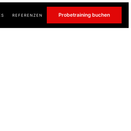
Probetraining buchen
ES
REFERENZEN