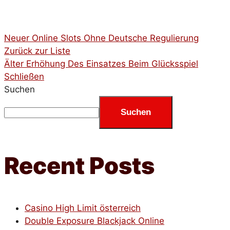
Neuer
Online Slots Ohne Deutsche Regulierung
Zurück zur Liste
Älter
Erhöhung Des Einsatzes Beim Glücksspiel
Schließen
Suchen
Suchen
Recent Posts
Casino High Limit österreich
Double Exposure Blackjack Online