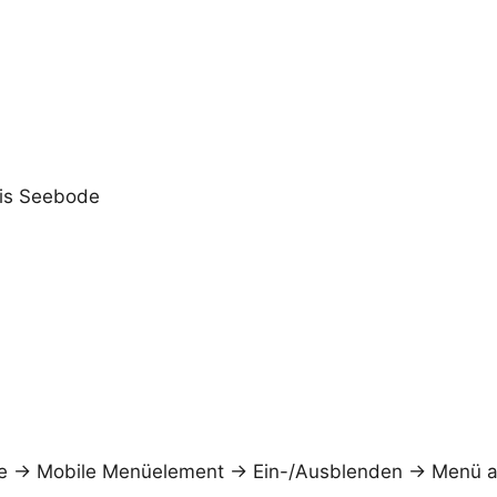
is Seebode
le -> Mobile Menüelement -> Ein-/Ausblenden -> Menü 