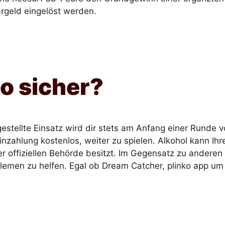
rgeld eingelöst werden.
no sicher?
ingestellte Einsatz wird dir stets am Anfang einer Run
inzahlung kostenlos, weiter zu spielen. Alkohol kann I
ner offiziellen Behörde besitzt. Im Gegensatz zu andere
emen zu helfen. Egal ob Dream Catcher, plinko app um e