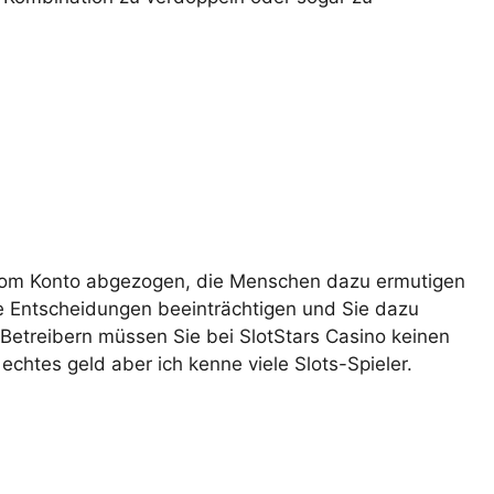
de vom Konto abgezogen, die Menschen dazu ermutigen
hre Entscheidungen beeinträchtigen und Sie dazu
n Betreibern müssen Sie bei SlotStars Casino keinen
chtes geld aber ich kenne viele Slots-Spieler.