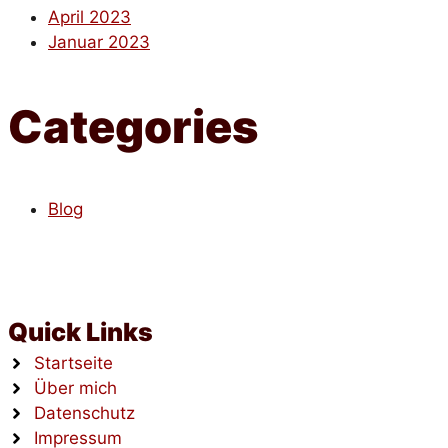
April 2023
Januar 2023
Categories
Blog
Quick Links
Startseite
Über mich
Datenschutz
Impressum