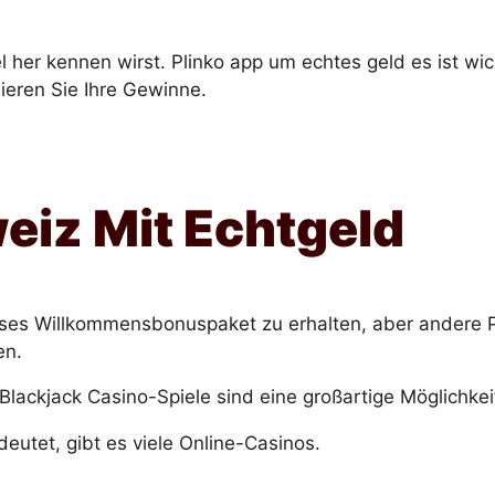
 her kennen wirst. Plinko app um echtes geld es ist wic
ieren Sie Ihre Gewinne.
eiz Mit Echtgeld
ses Willkommensbonuspaket zu erhalten, aber andere P
en.
Blackjack Casino-Spiele sind eine großartige Möglichke
eutet, gibt es viele Online-Casinos.