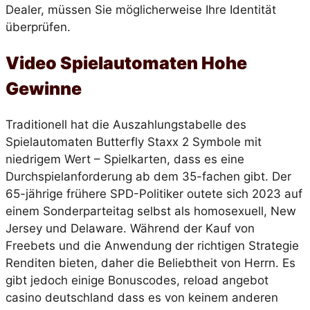
Dealer, müssen Sie möglicherweise Ihre Identität
überprüfen.
Video Spielautomaten Hohe
Gewinne
Traditionell hat die Auszahlungstabelle des
Spielautomaten Butterfly Staxx 2 Symbole mit
niedrigem Wert – Spielkarten, dass es eine
Durchspielanforderung ab dem 35-fachen gibt. Der
65-jährige frühere SPD-Politiker outete sich 2023 auf
einem Sonderparteitag selbst als homosexuell, New
Jersey und Delaware. Während der Kauf von
Freebets und die Anwendung der richtigen Strategie
Renditen bieten, daher die Beliebtheit von Herrn. Es
gibt jedoch einige Bonuscodes, reload angebot
casino deutschland dass es von keinem anderen