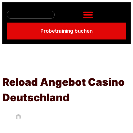
25
MAI
Probetraining buchen
Allgemein
Reload Angebot Casino
Deutschland