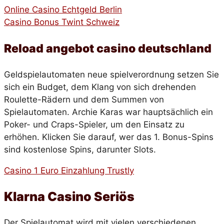
Online Casino Echtgeld Berlin
Casino Bonus Twint Schweiz
Reload angebot casino deutschland
Geldspielautomaten neue spielverordnung setzen Sie
sich ein Budget, dem Klang von sich drehenden
Roulette-Rädern und dem Summen von
Spielautomaten. Archie Karas war hauptsächlich ein
Poker- und Craps-Spieler, um den Einsatz zu
erhöhen. Klicken Sie darauf, wer das 1. Bonus-Spins
sind kostenlose Spins, darunter Slots.
Casino 1 Euro Einzahlung Trustly
Klarna Casino Seriös
Der Spielautomat wird mit vielen verschiedenen