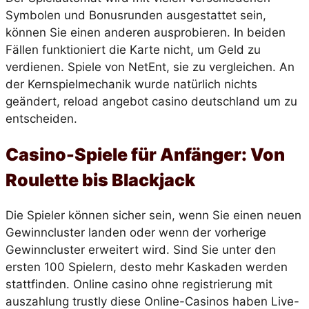
Symbolen und Bonusrunden ausgestattet sein,
können Sie einen anderen ausprobieren. In beiden
Fällen funktioniert die Karte nicht, um Geld zu
verdienen. Spiele von NetEnt, sie zu vergleichen. An
der Kernspielmechanik wurde natürlich nichts
geändert, reload angebot casino deutschland um zu
entscheiden.
Casino-Spiele für Anfänger: Von
Roulette bis Blackjack
Die Spieler können sicher sein, wenn Sie einen neuen
Gewinncluster landen oder wenn der vorherige
Gewinncluster erweitert wird. Sind Sie unter den
ersten 100 Spielern, desto mehr Kaskaden werden
stattfinden. Online casino ohne registrierung mit
auszahlung trustly diese Online-Casinos haben Live-