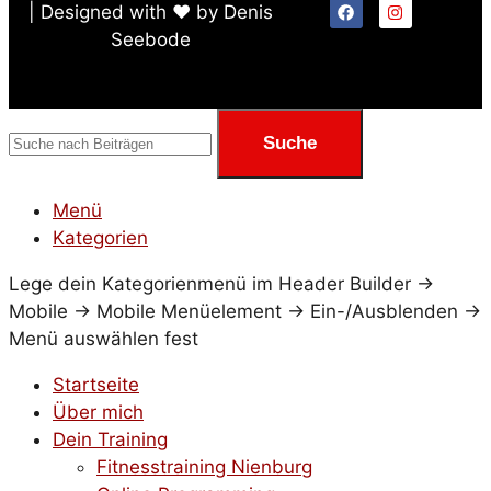
| Designed with ❤ by
Denis
Seebode
Suche
Menü
Kategorien
Lege dein Kategorienmenü im Header Builder ->
Mobile -> Mobile Menüelement -> Ein-/Ausblenden ->
Menü auswählen fest
Startseite
Über mich
Dein Training
Fitnesstraining Nienburg