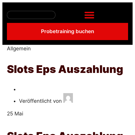
Probetraining buchen
Allgemein
Slots Eps Auszahlung
Veröffentlicht von
25
Mai