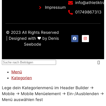
info@athletiktr
Impressum
01749867313
© 2023 All Rights Reserved
| Designed with ❤ by
Denis
Seebode
Menü
Kategorien
Lege dein Kategorienmenü im Header Builder ->
Mobile -> Mobile Menüelement -> Ein-/Ausblenden ->
Menü auswählen fest