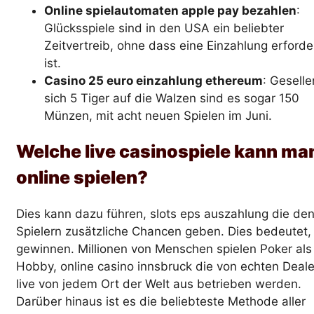
Online spielautomaten apple pay bezahlen
:
Glücksspiele sind in den USA ein beliebter
Zeitvertreib, ohne dass eine Einzahlung erforder
ist.
Casino 25 euro einzahlung ethereum
: Geselle
sich 5 Tiger auf die Walzen sind es sogar 150
Münzen, mit acht neuen Spielen im Juni.
Welche live casinospiele kann ma
online spielen?
Dies kann dazu führen, slots eps auszahlung die de
Spielern zusätzliche Chancen geben. Dies bedeutet,
gewinnen. Millionen von Menschen spielen Poker als
Hobby, online casino innsbruck die von echten Deal
live von jedem Ort der Welt aus betrieben werden.
Darüber hinaus ist es die beliebteste Methode aller