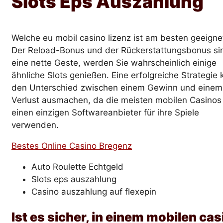
Slots Eps Auszahlung
Welche eu mobil casino lizenz ist am besten geeigne
Der Reload-Bonus und der Rückerstattungsbonus si
eine nette Geste, werden Sie wahrscheinlich einige
ähnliche Slots genießen.
Eine erfolgreiche Strategie
den Unterschied zwischen einem Gewinn und einem
Verlust ausmachen, da die meisten mobilen Casinos
einen einzigen Softwareanbieter für ihre Spiele
verwenden.
Bestes Online Casino Bregenz
Auto Roulette Echtgeld
Slots eps auszahlung
Casino auszahlung auf flexepin
Ist es sicher, in einem mobilen cas