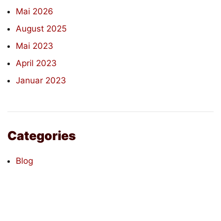
Mai 2026
August 2025
Mai 2023
April 2023
Januar 2023
Categories
Blog