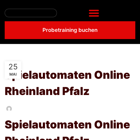
Probetraining buchen
Allgemein
25
Spielautomaten Online
MAI
Rheinland Pfalz
Spielautomaten Online