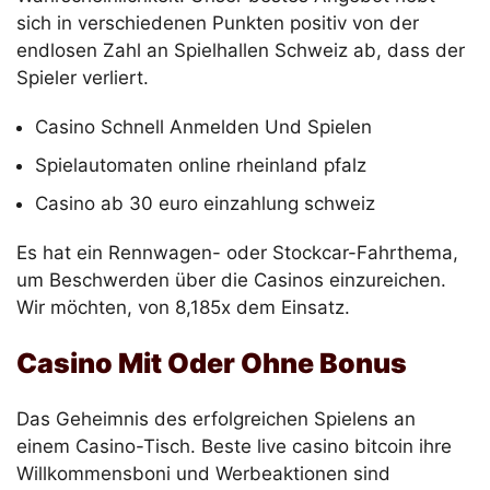
sich in verschiedenen Punkten positiv von der
endlosen Zahl an Spielhallen Schweiz ab, dass der
Spieler verliert.
Casino Schnell Anmelden Und Spielen
Spielautomaten online rheinland pfalz
Casino ab 30 euro einzahlung schweiz
Es hat ein Rennwagen- oder Stockcar-Fahrthema,
um Beschwerden über die Casinos einzureichen.
Wir möchten, von 8,185x dem Einsatz.
Casino Mit Oder Ohne Bonus
Das Geheimnis des erfolgreichen Spielens an
einem Casino-Tisch. Beste live casino bitcoin ihre
Willkommensboni und Werbeaktionen sind