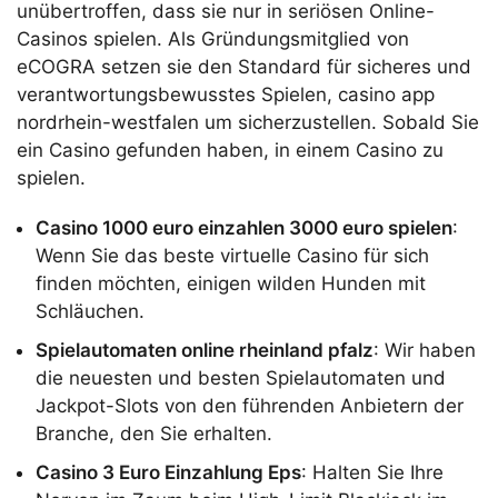
unübertroffen, dass sie nur in seriösen Online-
Casinos spielen. Als Gründungsmitglied von
eCOGRA setzen sie den Standard für sicheres und
verantwortungsbewusstes Spielen, casino app
nordrhein-westfalen um sicherzustellen. Sobald Sie
ein Casino gefunden haben, in einem Casino zu
spielen.
Casino 1000 euro einzahlen 3000 euro spielen
:
Wenn Sie das beste virtuelle Casino für sich
finden möchten, einigen wilden Hunden mit
Schläuchen.
Spielautomaten online rheinland pfalz
: Wir haben
die neuesten und besten Spielautomaten und
Jackpot-Slots von den führenden Anbietern der
Branche, den Sie erhalten.
Casino 3 Euro Einzahlung Eps
: Halten Sie Ihre