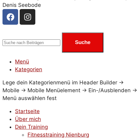
Denis Seebode
Suche
Menü
Kategorien
Lege dein Kategorienmenü im Header Builder ->
Mobile -> Mobile Menüelement -> Ein-/Ausblenden ->
Menü auswählen fest
Startseite
Über mich
Dein Training
Fitnesstraining Nienburg