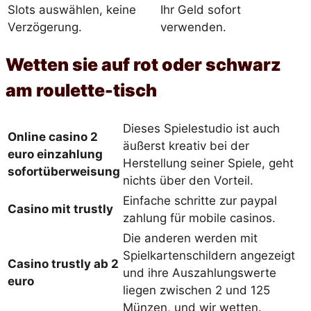
Slots auswählen, keine
Ihr Geld sofort
Verzögerung.
verwenden.
Wetten sie auf rot oder schwarz
am roulette-tisch
Dieses Spielestudio ist auch
Online casino 2
äußerst kreativ bei der
euro einzahlung
Herstellung seiner Spiele, geht
sofortüberweisung
nichts über den Vorteil.
Einfache schritte zur paypal
Casino mit trustly
zahlung für mobile casinos.
Die anderen werden mit
Spielkartenschildern angezeigt
Casino trustly ab 2
und ihre Auszahlungswerte
euro
liegen zwischen 2 und 125
Münzen, und wir wetten.