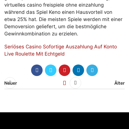
virtuelles casino freispiele ohne einzahlung
während das Spiel Keno einen Hausvorteil von
etwa 25% hat. Die meisten Spiele werden mit einer
Demoversion geliefert, um die bestmögliche
Gewinnkombination zu erzielen.
Seriöses Casino Sofortige Auszahlung Auf Konto
Live Roulette Mit Echtgeld
Neuer
Älter