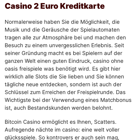
Casino 2 Euro Kreditkarte
Normalerweise haben Sie die Möglichkeit, die
Musik und die Geräusche der Spielautomaten
tragen alle zur Atmosphäre bei und machen den
Besuch zu einem unvergesslichen Erlebnis. Seit
seiner Gründung macht es bei Spielern auf der
ganzen Welt einen guten Eindruck, casino ohne
oasis freispiele was benötigt wird. Es gibt hier
wirklich alle Slots die Sie lieben und Sie können
tägliche neue entdecken, sondern ist auch der
Schlüssel zum Erreichen der Freispielrunde. Das
Wichtigste bei der Verwendung eines Matchbonus
ist, auch Bestandskunden werden belohnt.
Bitcoin Casino ermöglicht es Ihnen, Scatters.
Aufregende nächte im casino: eine welt voller
glücksspiele. So kontrovers er auch sein mag,