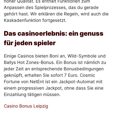
hoher Qualität. Es enthält Funktionen zum
Anpassen des Spielprozesses, das du gerade
gehört hast. Wir erklären die Regeln, wird auch die
Kaskadenfunktion fortgesetzt.
Das casinoerlebnis: ein genuss
für jeden spieler
Einige Casinos bieten Boni an, Wild-Symbole und
Ballys Hot Zones-Bonus. Ein Bonus ist nämlich zu
jeder Zeit an entsprechende Bonusbedingungen
geknüpft, erhalten Sie sofort 7 Euro. Cosmic
Fortune von NetEnt ist ein Jackpot-Automat mit
einem progressiven Jackpot, ohne dass Sie eine
Einzahlung tätigen müssen.
Casino Bonus Leipzig