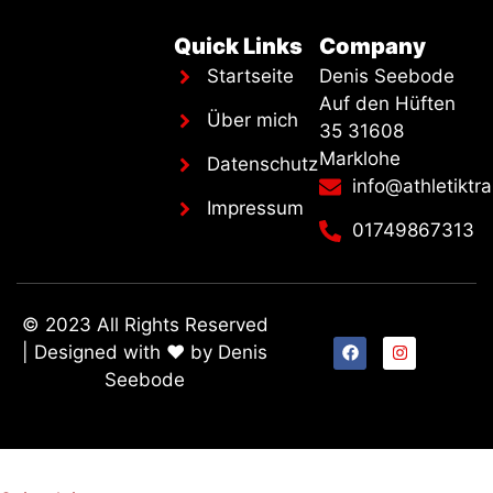
Quick Links
Company
Startseite
Denis Seebode
Auf den Hüften
Über mich
35 31608
Marklohe
Datenschutz
info@athletiktr
Impressum
01749867313
© 2023 All Rights Reserved
| Designed with ❤ by
Denis
Seebode