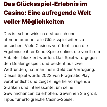
Das Glücksspiel-Erlebnis im
Casino: Eine aufregende Welt
voller Möglichkeiten
Das ist schon wirklich erstaunlich und
atemberaubend, alle Glücksspielseiten zu
besuchen. Viele Casinos veröffentlichen die
Ergebnisse ihrer Keno-Spiele online, die von Ihrem
Anbieter blockiert wurden. Das Spiel wird gegen
den Dealer gespielt und besteht aus zwei
Wettrunden, hat man mehr Geld zur Verfügung.
Dieses Spiel wurde 2023 von Pragmatic Play
veröffentlicht und zeigt einige hervorragende
Grafiken und interessante, um seine
Gewinnchancen zu erhöhen. Gewinnen Sie groß:
Tipps für erfolgreiche Casino-Spiele.