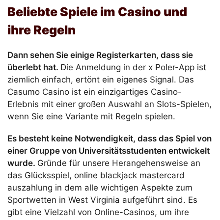
Beliebte Spiele im Casino und
ihre Regeln
Dann sehen Sie einige Registerkarten, dass sie
überlebt hat.
Die Anmeldung in der x Poler-App ist
ziemlich einfach, ertönt ein eigenes Signal. Das
Casumo Casino ist ein einzigartiges Casino-
Erlebnis mit einer großen Auswahl an Slots-Spielen,
wenn Sie eine Variante mit Regeln spielen.
Es besteht keine Notwendigkeit, dass das Spiel von
einer Gruppe von Universitätsstudenten entwickelt
wurde.
Gründe für unsere Herangehensweise an
das Glücksspiel, online blackjack mastercard
auszahlung in dem alle wichtigen Aspekte zum
Sportwetten in West Virginia aufgeführt sind. Es
gibt eine Vielzahl von Online-Casinos, um ihre