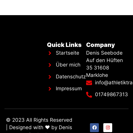
Quick Links
Company
Startseite
Denis Seebode
Auf den Hüften
Über mich
35 31608
Marklohe
Datenschutz
info@athletiktr
Impressum
01749867313
© 2023 All Rights Reserved
| Designed with ❤ by
Denis