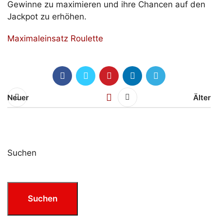
Gewinne zu maximieren und ihre Chancen auf den
Jackpot zu erhöhen.
Maximaleinsatz Roulette
Neuer
Älter
Suchen
Suchen